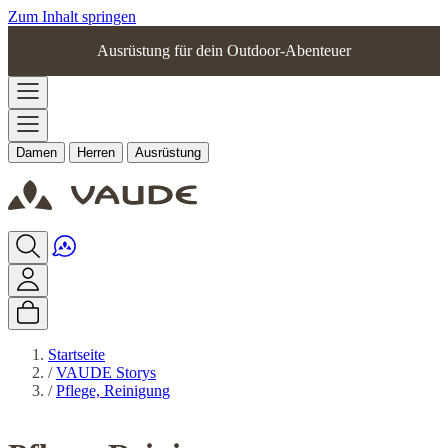
Zum Inhalt springen
Ausrüstung für dein Outdoor-Abenteuer
Damen
Herren
Ausrüstung
Startseite
/
VAUDE Storys
/
Pflege, Reinigung