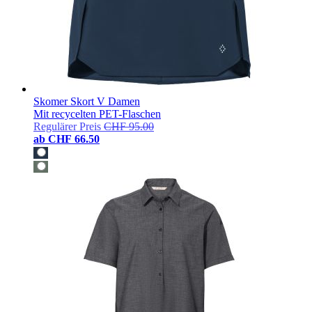
Skomer Skort V Damen
Mit recycelten PET-Flaschen
Regulärer Preis
CHF 95.00
ab
CHF 66.50