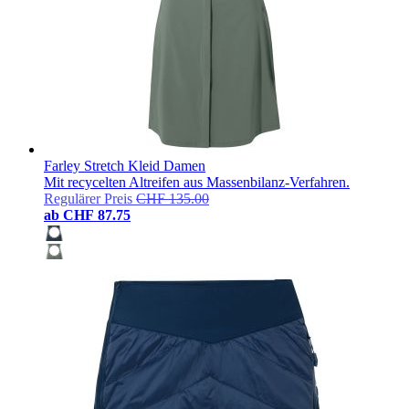
Farley Stretch Kleid Damen
Mit recycelten Altreifen aus Massenbilanz-Verfahren.
Regulärer Preis
CHF 135.00
ab
CHF 87.75