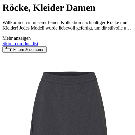
Röcke, Kleider Damen
Willkommen in unserer feinen Kollektion nachhaltiger Röcke und
Kleider! Jedes Modell wurde liebevoll gefertigt, um dir stilvolle und
umweltfreundliche Outdoor-Mode zu bieten. Entdecke
Mehr anzeigen
Outdoorkleider und Röcke, die nicht nur gut aussehen, sondern
Skip to product list
unglaublich bequem sind und sich gut anfühlen – perfekt also für
deine Erlebnisse in der Natur und im Alltag.
Filtern & sortieren