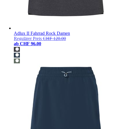
Adlux II Fahrrad Rock Damen
Regulärer Preis
CHF 120.00
ab
CHF 96.00