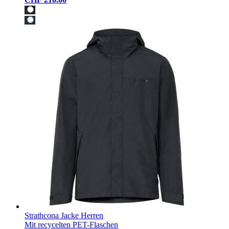
Strathcona Jacke Herren
Mit recycelten PET-Flaschen