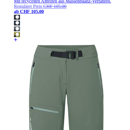
Mit recycelten Altreifen aus Massenbilanz-Verfahren.
Regulärer Preis
CHF 105.00
ab
CHF 105.00