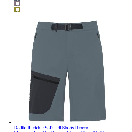
Badile II leichte Softshell Shorts Herren