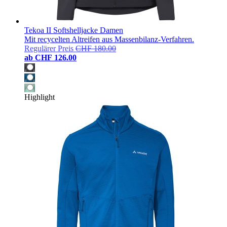
Tekoa II Softshelljacke Damen
Mit recycelten Altreifen aus Massenbilanz-Verfahren.
Regulärer Preis
CHF 180.00
ab
CHF 126.00
Highlight