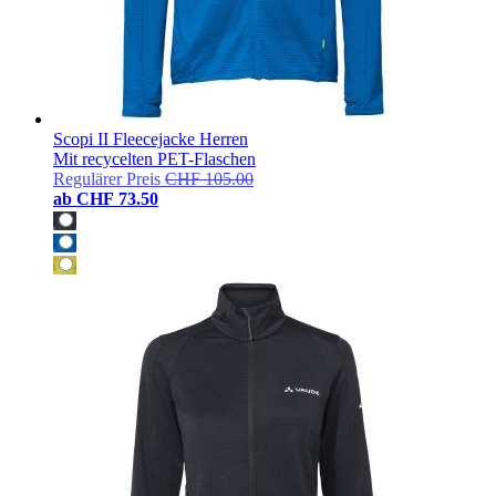
Scopi II Fleecejacke Herren
Mit recycelten PET-Flaschen
Regulärer Preis
CHF 105.00
ab
CHF 73.50