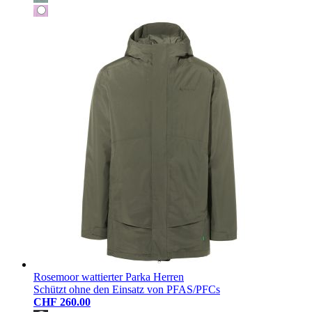
Rosemoor wattierter Parka Herren
Schützt ohne den Einsatz von PFAS/PFCs
CHF 260.00