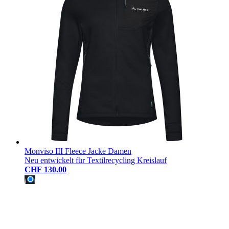
Monviso III Fleece Jacke Damen
Neu entwickelt für Textilrecycling Kreislauf
CHF 130.00