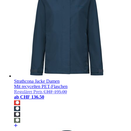
Strathcona Jacke Damen
Mit recycelten PET-Flaschen
Regulärer Preis
CHF 195.00
ab
CHF 136.50