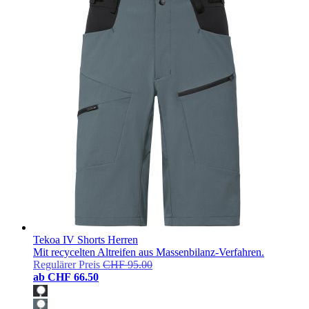
Tekoa IV Shorts Herren
Mit recycelten Altreifen aus Massenbilanz-Verfahren.
Regulärer Preis
CHF 95.00
ab
CHF 66.50