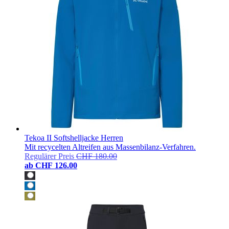
Tekoa II Softshelljacke Herren
Mit recycelten Altreifen aus Massenbilanz-Verfahren.
Regulärer Preis
CHF 180.00
ab
CHF 126.00