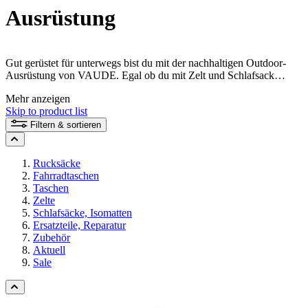
Ausrüstung
Gut gerüstet für unterwegs bist du mit der nachhaltigen Outdoor-
Ausrüstung von VAUDE. Egal ob du mit Zelt und Schlafsack
draußen übernachtest, mit Fahrradtaschen oder Trekkingrucksack
Mehr anzeigen
ferne Länder bereist oder mit dem Daypack zur Arbeit pendelst. Bei
Skip to product list
VAUDE im Shop findest du nachhaltig und fair produzierte
Outdoor-Ausrüstung für alle Abenteuer.
Filtern & sortieren
Rucksäcke
Fahrradtaschen
Taschen
Zelte
Schlafsäcke, Isomatten
Ersatzteile, Reparatur
Zubehör
Aktuell
Sale