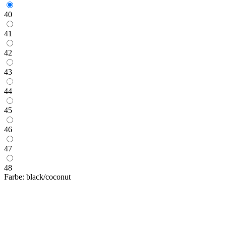
40
41
42
43
44
45
46
47
48
Farbe:
black/coconut