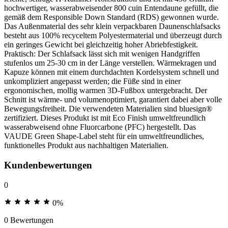
hochwertiger, wasserabweisender 800 cuin Entendaune gefüllt, die
gemäß dem Responsible Down Standard (RDS) gewonnen wurde.
Das Außenmaterial des sehr klein verpackbaren Daunenschlafsacks
besteht aus 100% recyceltem Polyestermaterial und überzeugt durch
ein geringes Gewicht bei gleichzeitig hoher Abriebfestigkeit.
Praktisch: Der Schlafsack lässt sich mit wenigen Handgriffen
stufenlos um 25-30 cm in der Länge verstellen. Wärmekragen und
Kapuze können mit einem durchdachten Kordelsystem schnell und
unkompliziert angepasst werden; die Füße sind in einer
ergonomischen, mollig warmen 3D-Fußbox untergebracht. Der
Schnitt ist wärme- und volumenoptimiert, garantiert dabei aber volle
Bewegungsfreiheit. Die verwendeten Materialien sind bluesign®
zertifiziert. Dieses Produkt ist mit Eco Finish umweltfreundlich
wasserabweisend ohne Fluorcarbone (PFC) hergestellt. Das
VAUDE Green Shape-Label steht für ein umweltfreundliches,
funktionelles Produkt aus nachhaltigen Materialien.
Kundenbewertungen
0
0%
0 Bewertungen