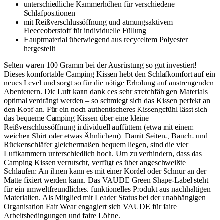
unterschiedliche Kammerhöhen für verschiedene
Schlafpositionen
mit Reißverschlussöffnung und atmungsaktivem
Fleeceoberstoff für individuelle Füllung
Hauptmaterial überwiegend aus recyceltem Polyester
hergestellt
Selten waren 100 Gramm bei der Ausrüstung so gut investiert!
Dieses komfortable Camping Kissen hebt den Schlafkomfort auf ein
neues Level und sorgt so für die nötige Erholung auf anstrengenden
Abenteuern. Die Luft kann dank des sehr stretchfähigen Materials
optimal verdrängt werden – so schmiegt sich das Kissen perfekt an
den Kopf an. Für ein noch authentischeres Kissengefühl lässt sich
das bequeme Camping Kissen über eine kleine
Reißverschlussöffnung individuell auffüttern (etwa mit einem
weichen Shirt oder etwas Ähnlichem). Damit Seiten-, Bauch- und
Rückenschläfer gleichermaßen bequem liegen, sind die vier
Luftkammern unterschiedlich hoch. Um zu verhindern, dass das
Camping Kissen verrutscht, verfügt es über angeschweißte
Schlaufen: An ihnen kann es mit einer Kordel oder Schnur an der
Matte fixiert werden kann. Das VAUDE Green Shape-Label steht
für ein umweltfreundliches, funktionelles Produkt aus nachhaltigen
Materialien. Als Mitglied mit Leader Status bei der unabhängigen
Organisation Fair Wear engagiert sich VAUDE für faire
Arbeitsbedingungen und faire Löhne.