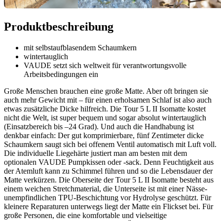
Produktbeschreibung
mit selbstaufblasendem Schaumkern
wintertauglich
VAUDE setzt sich weltweit für verantwortungsvolle
Arbeitsbedingungen ein
Große Menschen brauchen eine große Matte. Aber oft bringen sie
auch mehr Gewicht mit – für einen erholsamen Schlaf ist also auch
etwas zusätzliche Dicke hilfreich. Die Tour 5 L II Isomatte kostet
nicht die Welt, ist super bequem und sogar absolut wintertauglich
(Einsatzbereich bis –24 Grad). Und auch die Handhabung ist
denkbar einfach: Der gut komprimierbare, fünf Zentimeter dicke
Schaumkern saugt sich bei offenem Ventil automatisch mit Luft voll.
Die individuelle Liegehärte justiert man am besten mit dem
optionalen VAUDE Pumpkissen oder -sack. Denn Feuchtigkeit aus
der Atemluft kann zu Schimmel führen und so die Lebensdauer der
Matte verkürzen. Die Oberseite der Tour 5 L II Isomatte besteht aus
einem weichen Stretchmaterial, die Unterseite ist mit einer Nässe-
unempfindlichen TPU-Beschichtung vor Hydrolyse geschützt. Für
kleinere Reparaturen unterwegs liegt der Matte ein Flickset bei. Für
große Personen, die eine komfortable und vielseitige