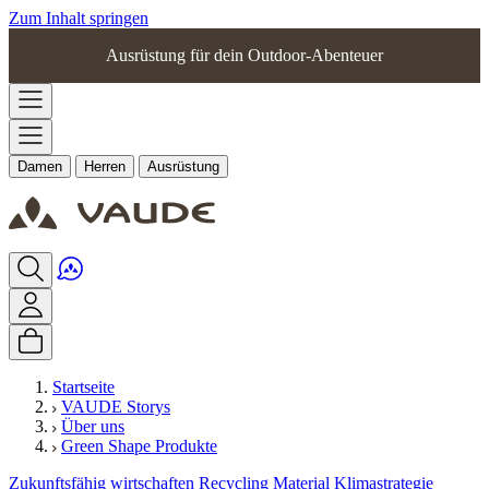
Zum Inhalt springen
Ausrüstung für dein Outdoor-Abenteuer
Damen
Herren
Ausrüstung
Startseite
VAUDE Storys
Über uns
Green Shape Produkte
Zukunftsfähig wirtschaften
Recycling
Material
Klimastrategie