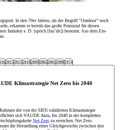
gsport. In den 70er Jahren, als der Begriff "Outdoor" noch
de, erkannte er bereits das große Potenzial für diesen
 Initialen v. D. (sprich [fau´de]) benennt. Aus dem Ein-
as.
016
2015
2015
2010
2009
2002
2001
1980
1974
UDE Klimastrategie Net Zero bis 2040
Rahmen der von der SBTi validierten Klimastrategie
pflichtet sich VAUDE dazu, bis 2040 in der kompletten
tschöpfungskette
Net Zero
zu erreichen. Net Zero
eutet die Herstellung eines Gleichgewichts zwischen den