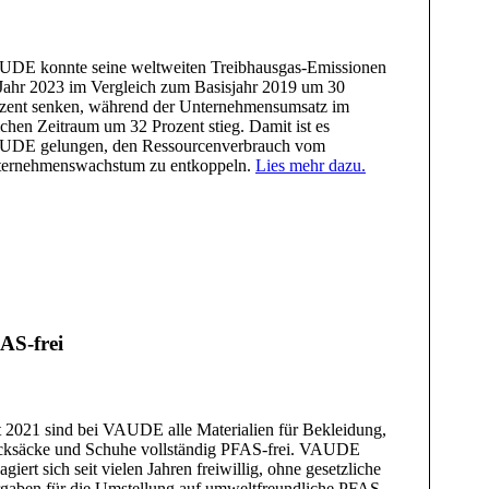
DE konnte seine weltweiten Treibhausgas-Emissionen
Jahr 2023 im Vergleich zum Basisjahr 2019 um 30
zent senken, während der Unternehmensumsatz im
ichen Zeitraum um 32 Prozent stieg. Damit ist es
DE gelungen, den Ressourcenverbrauch vom
ernehmenswachstum zu entkoppeln.
Lies mehr dazu.
AS-frei
t 2021 sind bei VAUDE alle Materialien für Bekleidung,
ksäcke und Schuhe vollständig PFAS-frei. VAUDE
agiert sich seit vielen Jahren freiwillig, ohne gesetzliche
gaben für die Umstellung auf umweltfreundliche PFAS-