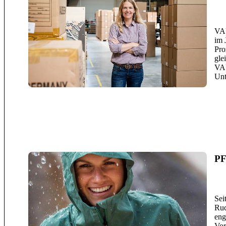
VAU
im 
Pro
gle
VAU
Unt
PF
Sei
Ruc
eng
Vor