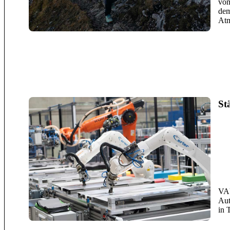
vom
dem
Atm
St
VAU
Aut
in 