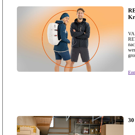
RE
Kr
VAU
RET
nac
wer
gro
Ent
30