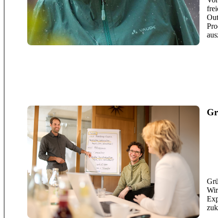
fre
Out
Pro
aus
Gr
Gr
Wir
Exp
zuk