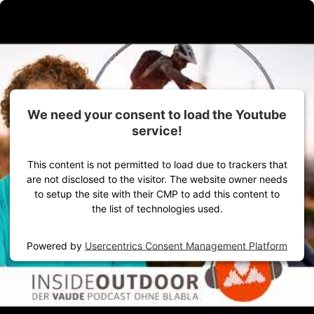
Zum Inhalt springen
Alles für dein Outdoor-Abenteuer
Damen
Herren
Ausrüstung
We need your consent to load the Youtube
service!
This content is not permitted to load due to trackers that
are not disclosed to the visitor. The website owner needs
to setup the site with their CMP to add this content to
the list of technologies used.
Powered by
Usercentrics Consent Management Platform
Startseite
VAUDE Stories
Natur erleben
Gehro-Trail: Mountainbiken am Gehrenberg/Markdorf