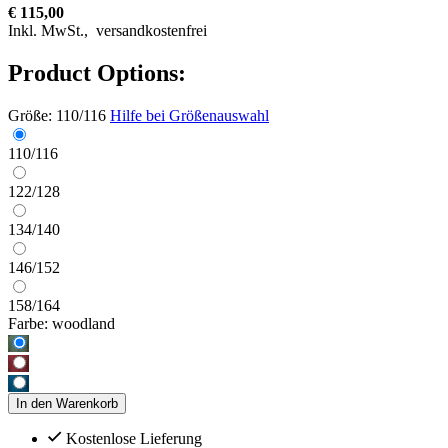
€ 115,00
Inkl. MwSt.,
versandkostenfrei
Product Options:
Größe:
110/116
Hilfe bei Größenauswahl
110/116
122/128
134/140
146/152
158/164
Farbe:
woodland
In den Warenkorb
Kostenlose Lieferung