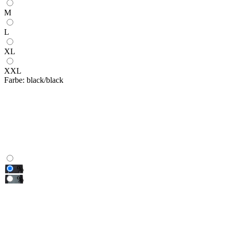
M
L
XL
XXL
Farbe:
black/black
%
%