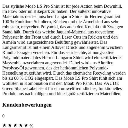
Das stylishe Moab LS Pro Shirt ist für jede Action beim Downhill,
im Flow oder im Bikepark zu haben. Der äußerst innovative
Materialmix des technischen Langarm Shirts für Herren garantiert
100 % Funktion. Schultern, Rücken und die Ärmel sind aus sehr
robustem, recycelten Polyamid, das auch den Kontakt mit Zweigen
Stand hält. Durch das weiche Jaquard-Material aus recyceltem
Polyester in der Front und durch Laser Cuts im Rücken und den
Ärmeln wird ausgezeichnete Belüftung gewährleistet. Das
Langarmshirt ist mit einem Allover Druck und angenehm weichem
Rundhalskragen versehen. Für das sehr leichte, atmungsaktive
Polyamidmaterial des Herren Langarm Shirts wird ein zertifiziertes
Massenbilanzverfahren angewendet. Dabei wird aus Altreifen
Pyrolyse-Öl gewonnen, das der herkömmlichen Polyamid-
Herstellung zugeführt wird. Durch das chemische Recycling werden
bis zu 60 % CO2 eingespart. Das Moab LS Pro Shirt fühlt sich am
wohlsten in Kombination mit den Moab Pro Pants. Das VAUDE
Green Shape-Label steht für ein umweltfreundliches, funktionelles
Produkt aus nachhaltigen und bluesign® zertifizierten Materialien.
Kundenbewertungen
0
%