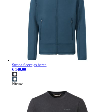
Strona fleecejas heren
€ 140,00
Nieuw