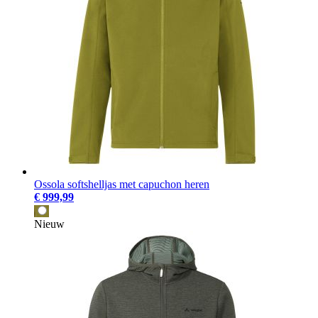
Ossola softshelljas met capuchon heren
€ 999,99
Nieuw