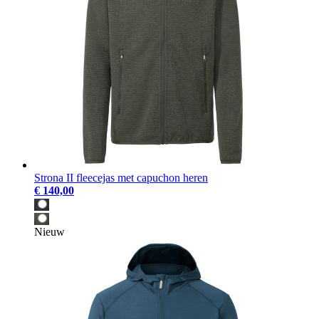
Strona II fleecejas met capuchon heren
€ 140,00
Nieuw