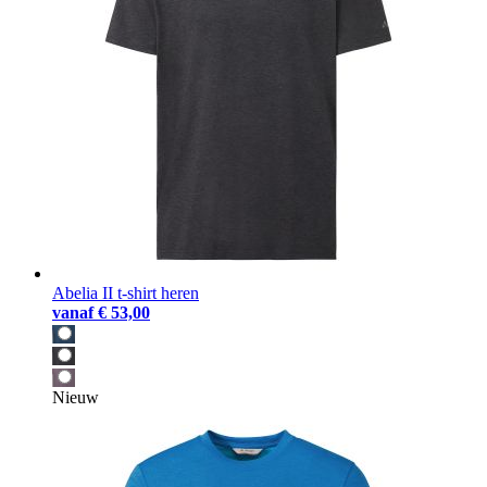
Abelia II t-shirt heren
vanaf
€ 53,00
Nieuw