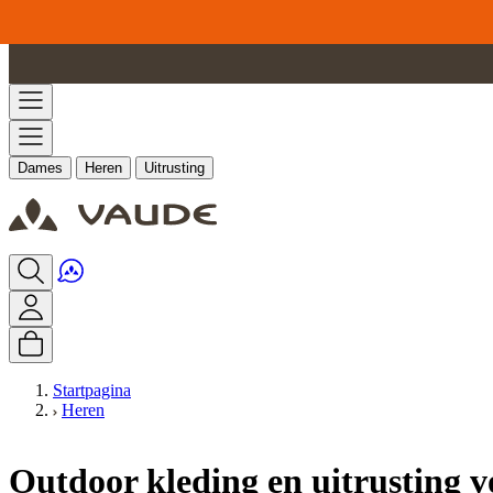
Ga naar de inhoud
Dames
Heren
Uitrusting
Startpagina
Heren
Outdoor kleding en uitrusting v