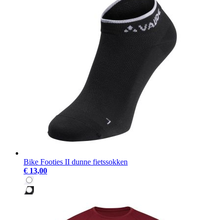
Bike Footies II dunne fietssokken
€ 13,00