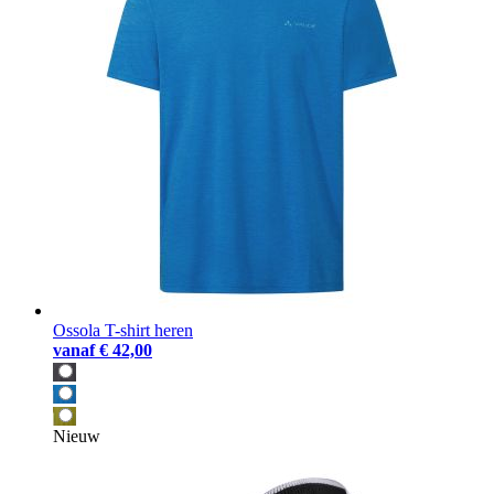
Ossola T-shirt heren
vanaf
€ 42,00
Nieuw