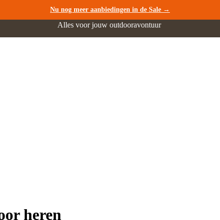
Nu nog meer aanbiedingen in de Sale →
Alles voor jouw outdooravontuur
oor heren