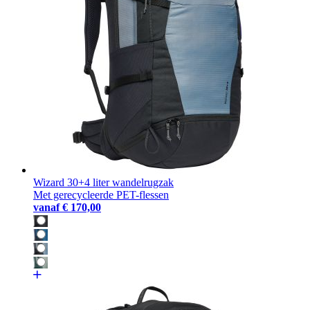
Wizard 30+4 liter wandelrugzak
Met gerecycleerde PET-flessen
vanaf
€ 170,00