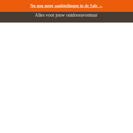
Nu nog meer aanbiedingen in de Sale →
Alles voor jouw outdooravontuur