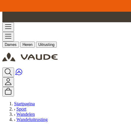
Ga naar de inhoud
Dames
Heren
Uitrusting
Startpagina
Sport
Wandelen
Wandeluitrusting