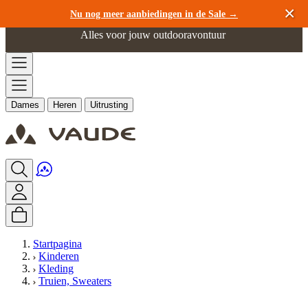
Ga naar de inhoud
Nu nog meer aanbiedingen in de Sale →
Alles voor jouw outdooravontuur
Dames
Heren
Uitrusting
Startpagina
Kinderen
Kleding
Truien, Sweaters