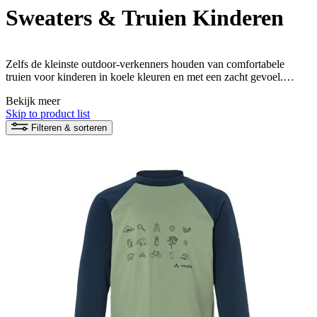
Sweaters & Truien Kinderen
Zelfs de kleinste outdoor-verkenners houden van comfortabele
truien voor kinderen in koele kleuren en met een zacht gevoel.
VAUDE heeft kindertruien voor elke leeftijd. Of het nu gaat om
Bekijk meer
fleece of katoen, voor elke smaak vindt u online uw toekomstige
Skip to product list
favoriete kindertrui.
Filteren & sorteren