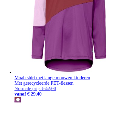
Moab shirt met lange mouwen kinderen
Met gerecycleerde PET-flessen
Normale prijs
€ 42,00
vanaf
€ 29,40