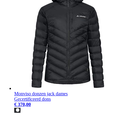
Monviso donzen jack dames
Gecertificeerd dons
€ 370,00