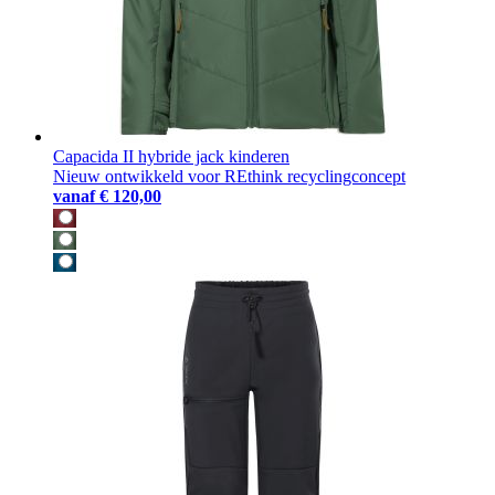
Capacida II hybride jack kinderen
Nieuw ontwikkeld voor REthink recyclingconcept
vanaf
€ 120,00