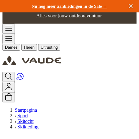
Ga naar de inhoud
Nu nog meer aanbiedingen in de Sale →
Alles voor jouw outdooravontuur
Dames
Heren
Uitrusting
Startpagina
Sport
Skitocht
Skikleding