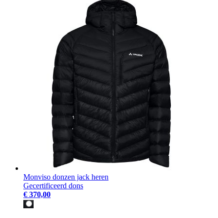
Monviso donzen jack heren
Gecertificeerd dons
€ 370,00