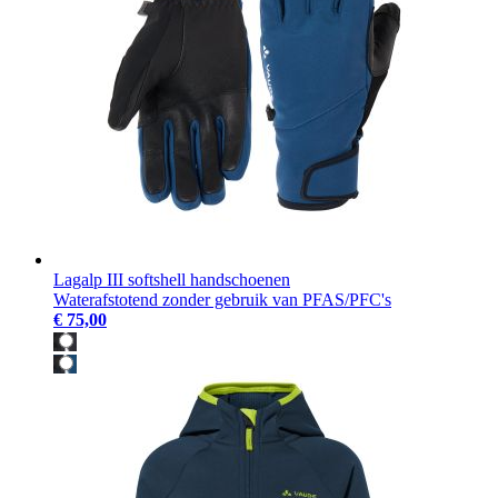
Lagalp III softshell handschoenen
Waterafstotend zonder gebruik van PFAS/PFC's
€ 75,00