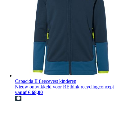
Capacida II fleecevest kinderen
Nieuw ontwikkeld voor REthink recyclingconcept
vanaf
€ 68,00