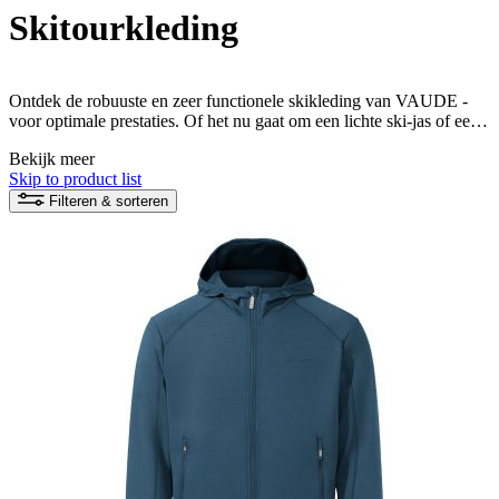
Skitourkleding
Ontdek de robuuste en zeer functionele skikleding van VAUDE -
voor optimale prestaties. Of het nu gaat om een lichte ski-jas of een
comfortabele skibroek - rust jezelf uit voor onvergetelijke
Bekijk meer
natuurervaringen in de sneeuw!
Skip to product list
Filteren & sorteren