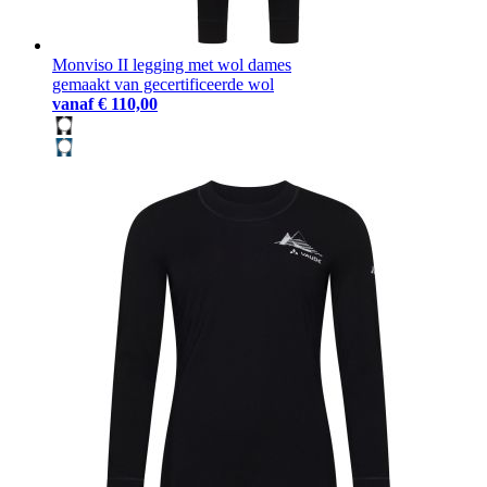
Monviso II legging met wol dames
gemaakt van gecertificeerde wol
vanaf
€ 110,00