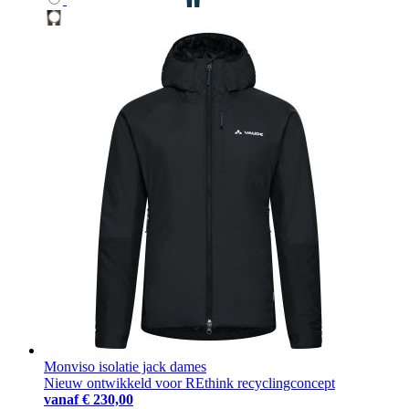
Monviso isolatie jack dames
Nieuw ontwikkeld voor REthink recyclingconcept
vanaf
€ 230,00