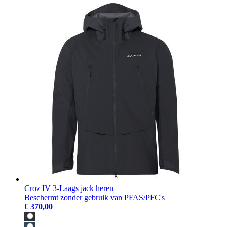
Croz IV 3-Laags jack heren
Beschermt zonder gebruik van PFAS/PFC's
€ 370,00