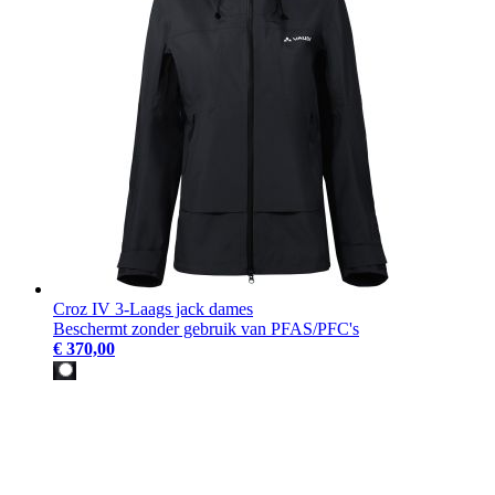
Croz IV 3-Laags jack dames
Beschermt zonder gebruik van PFAS/PFC's
€ 370,00