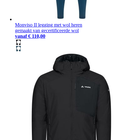
Monviso II legging met wol heren
gemaakt van gecertificeerde wol
vanaf
€ 110,00