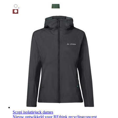
Scopi isolatiejack dames
Nieuw ontwikkeld voor REthink recyclingconcept