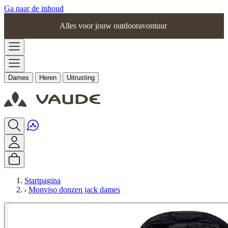
Ga naar de inhoud
Alles voor jouw outdooravontuur
Dames
Heren
Uitrusting
Startpagina
Monviso donzen jack dames