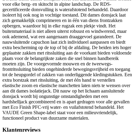
voor elke berg- en skitocht in alpine landschap. De RDS-
gecertificeerde donsvulling is waterafstotend behandeld. Daardoor
isoleert hij ook nog in vochtige toestand. Dit dames donsjack laat
zich gemakkelijk comprimeren en in één van diens frontzakken
opbergen, waardoor hij in elke rugzak een plekje vindt. Het
buitenmateriaal is niet alleen uiterst robuust en windwerend, maar
ook ademend, wat een aangenaam draaggevoel garandeert. De
nauwsluitende capuchon laat zich individueel aanpassen en biedt
extra bescherming op de top of bij de afdaling. De beiden iets hoger
geplaatste zakken met ritssluiting aan de voorkant bieden voldoende
plaats voor de belangrijkste zaken die snel binnen handbereik
moeten zijn. De voorgevormde mouwen en de tweewegs-
frontritssluiting bieden ongehinderde bewegingsvrijheid en toegang
tot de heupgordel of zakken van onderliggende kledingstukken. Een
extra borstzak met ritssluiting, de met één hand te verstellen
elastische zoom en elastische manchetten laten niets te wensen over
aan dit dames isolatiejack. Dit nauw op het lichaam aansluitende
donsjack wordt bij ongunstige omstandigheden met een
hardshelljack gecombineerd en is apart gedragen voor alle gevallen
met Eco Finish PFC-vrij water- en vuilafstotend behandeld. Het
VAUDE Green Shape-label staat voor een milieuvriendelijk,
functioneel product van duurzame materialen.
Klantenreviews