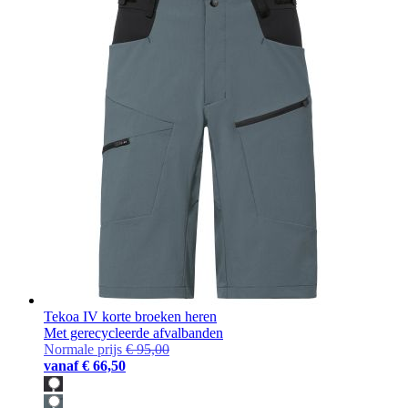
Tekoa IV korte broeken heren
Met gerecycleerde afvalbanden
Normale prijs
€ 95,00
vanaf
€ 66,50