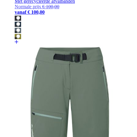
Met gerecycleerde afvalbanden
Normale prijs
€ 100,00
vanaf
€ 100,00