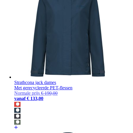
Strathcona jack dames
Met gerecycleerde PET-flessen
Normale prijs
€ 190,00
vanaf
€ 133,00