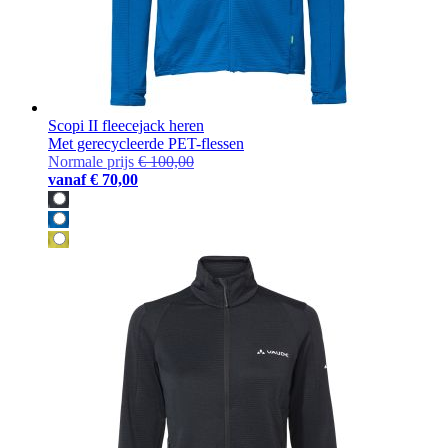
Scopi II fleecejack heren
Met gerecycleerde PET-flessen
Normale prijs
€ 100,00
vanaf
€ 70,00