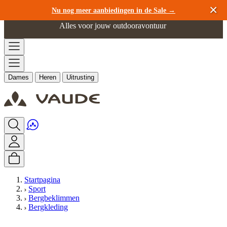
Ga naar de inhoud
Nu nog meer aanbiedingen in de Sale →
Alles voor jouw outdooravontuur
Dames
Heren
Uitrusting
Startpagina
Sport
Bergbeklimmen
Bergkleding