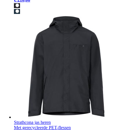
Strathcona jas heren
Met gerecycleerde PET-flessen