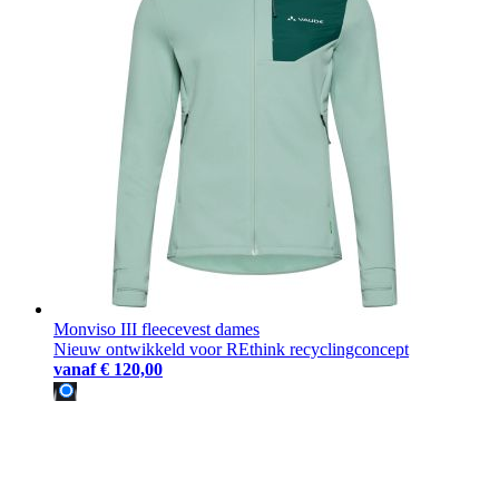
Monviso III fleecevest dames
Nieuw ontwikkeld voor REthink recyclingconcept
vanaf
€ 120,00