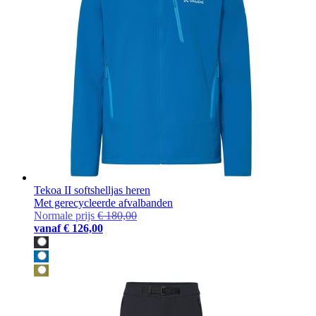
Tekoa II softshelljas heren
Met gerecycleerde afvalbanden
Normale prijs
€ 180,00
vanaf
€ 126,00