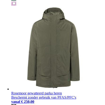
Rosemoor gewatteerd parka heren
Beschermt zonder gebruik van PFAS/PFC's
vanaf
€ 250,00