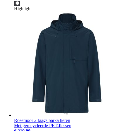
Highlight
Rosemoor 2-laags parka heren
Met gerecycleerde PET-flessen
€ 210,00