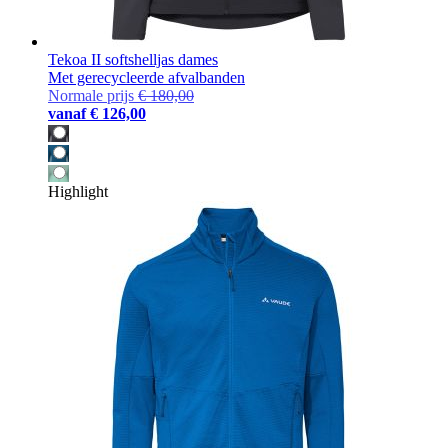
Tekoa II softshelljas dames
Met gerecycleerde afvalbanden
Normale prijs
€ 180,00
vanaf
€ 126,00
Highlight