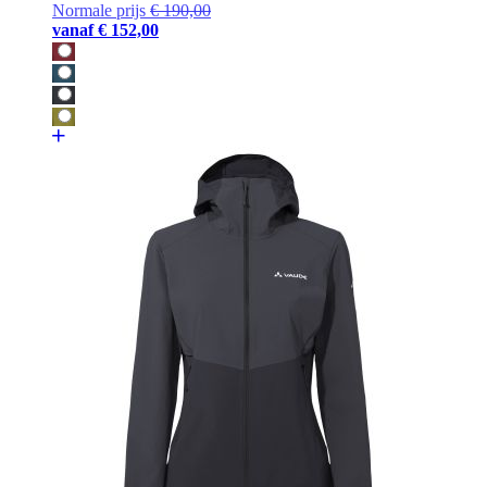
Normale prijs
€ 190,00
vanaf
€ 152,00