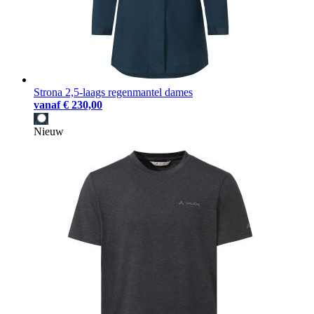
Strona 2,5-laags regenmantel dames
vanaf
€ 230,00
Nieuw