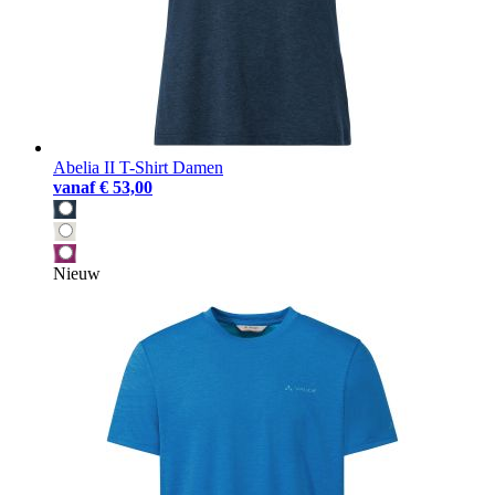
Abelia II T-Shirt Damen
vanaf
€ 53,00
Nieuw