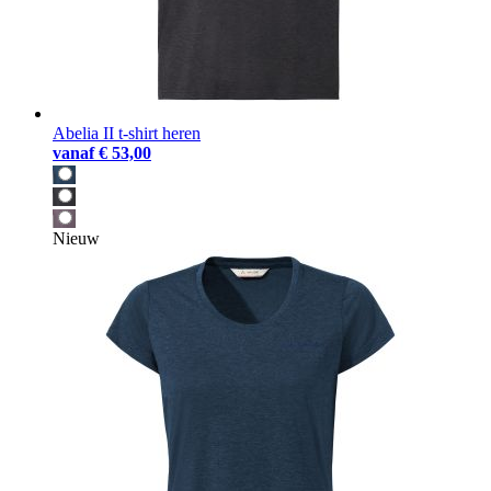
Abelia II t-shirt heren
vanaf
€ 53,00
Nieuw