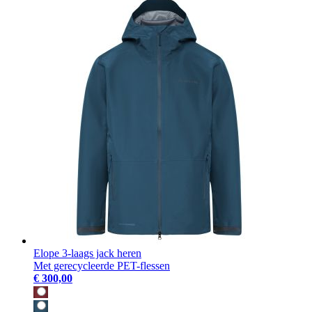
Elope 3-laags jack heren
Met gerecycleerde PET-flessen
€ 300,00