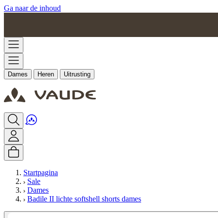
Ga naar de inhoud
Dames
Heren
Uitrusting
Startpagina
Sale
Dames
Badile II lichte softshell shorts dames