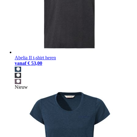
Abelia II t-shirt heren
vanaf
€ 53,00
Nieuw