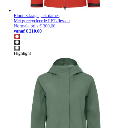
Elope 3-laags jack dames
Met gerecycleerde PET-flessen
Normale prijs
€ 300,00
vanaf
€ 210,00
Highlight