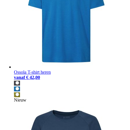
Ossola T-shirt heren
vanaf
€ 42,00
Nieuw