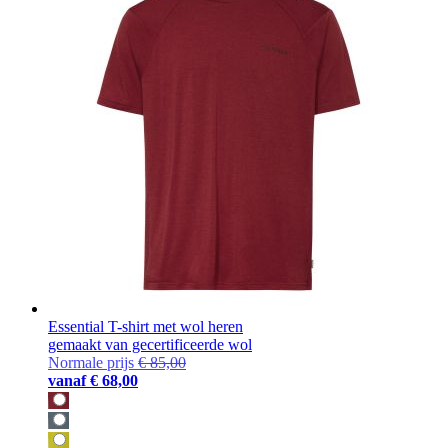
Essential T-shirt met wol heren
gemaakt van gecertificeerde wol
Normale prijs
€ 85,00
vanaf
€ 68,00