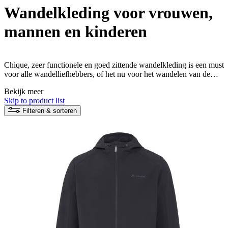
Wandelkleding voor vrouwen,
mannen en kinderen
Chique, zeer functionele en goed zittende wandelkleding is een must
voor alle wandelliefhebbers, of het nu voor het wandelen van de
plaatselijke berg is, voor een ambitieuze meerdaagse tocht of ook in
Bekijk meer
het dagelijks leven voor een wandeling met de familiehond. Onze
Skip to product list
VAUDE wandelkleding voor dames, heren en kinderen wordt
milieuvriendelijk en van duurzame materialen vervaardigd.
Filteren & sorteren