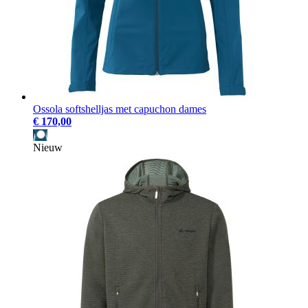
Ossola softshelljas met capuchon dames
€ 170,00
Nieuw