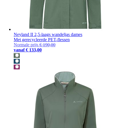
Neyland II 2,5-laags wandeljas dames
Met gerecycleerde PET-flessen
Normale prijs
€ 190,00
vanaf
€ 133,00