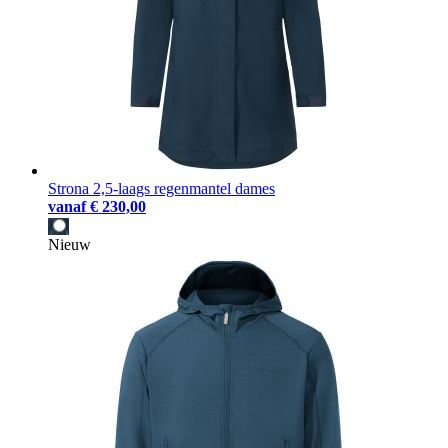
Strona 2,5-laags regenmantel dames
vanaf
€ 230,00
Nieuw