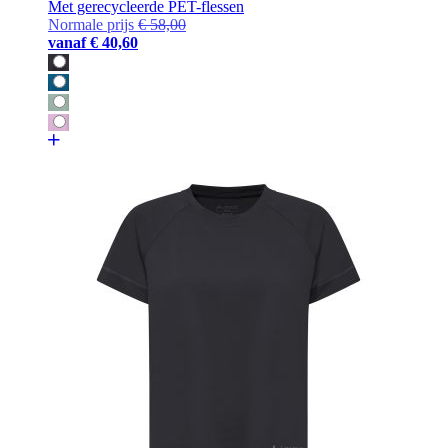
Met gerecycleerde PET-flessen
Normale prijs
€ 58,00
vanaf
€ 40,60