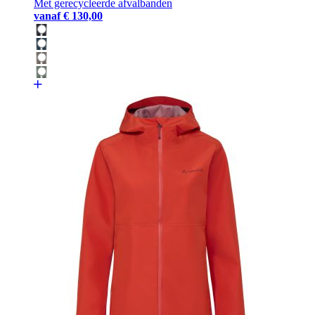
Met gerecycleerde afvalbanden
vanaf
€ 130,00