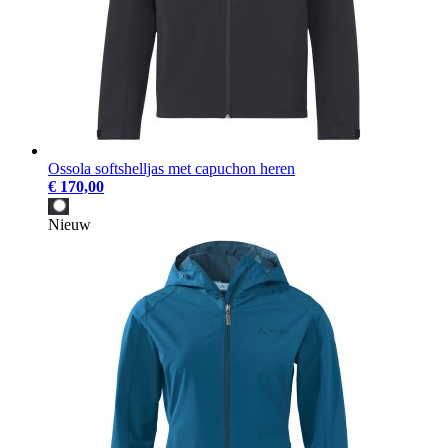
Ossola softshelljas met capuchon heren
€ 170,00
Nieuw