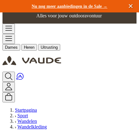
Ga naar de inhoud
Nu nog meer aanbiedingen in de Sale →
Alles voor jouw outdooravontuur
Dames
Heren
Uitrusting
Startpagina
Sport
Wandelen
Wandelkleding