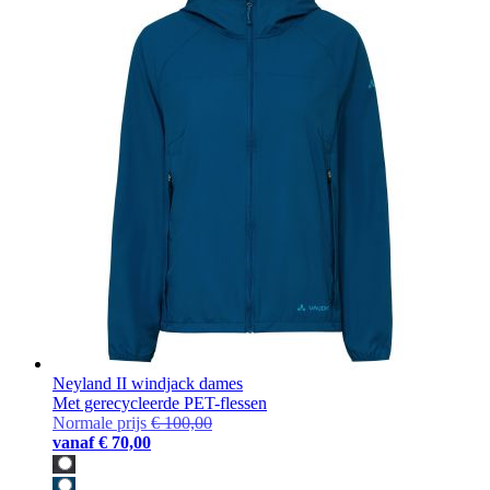
Neyland II windjack dames
Met gerecycleerde PET-flessen
Normale prijs
€ 100,00
vanaf
€ 70,00