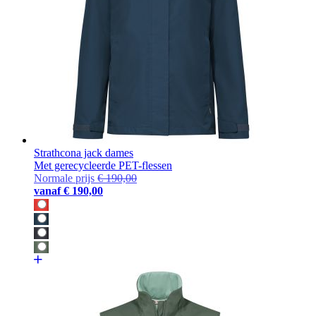
Strathcona jack dames
Met gerecycleerde PET-flessen
Normale prijs
€ 190,00
vanaf
€ 190,00