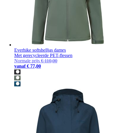
Everhike softshelljas dames
Met gerecycleerde PET-flessen
Normale prijs
€ 110,00
vanaf
€ 77,00