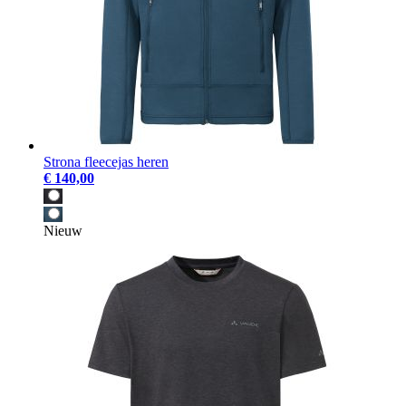
Strona fleecejas heren
€ 140,00
Nieuw