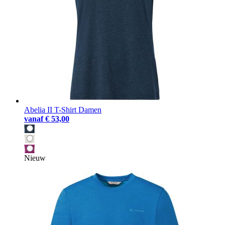
Abelia II T-Shirt Damen
vanaf
€ 53,00
Nieuw