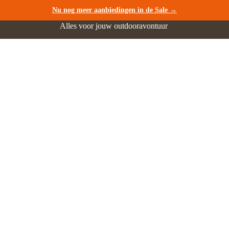
Nu nog meer aanbiedingen in de Sale →
Alles voor jouw outdooravontuur