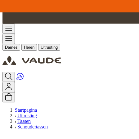
Ga naar de inhoud
Dames
Heren
Uitrusting
Startpagina
Uitrusting
Tassen
Schoudertassen