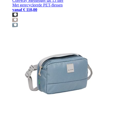
Coreway Messenger tas 13 liter
Met gerecycleerde PET-flessen
vanaf
€ 110,00