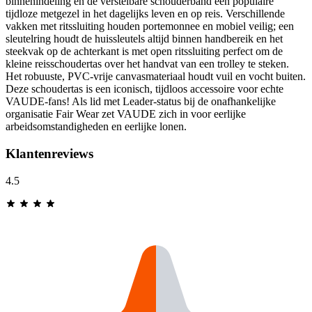
binnenindeling en de verstelbare schouderband een populaire
tijdloze metgezel in het dagelijks leven en op reis. Verschillende
vakken met ritssluiting houden portemonnee en mobiel veilig; een
sleutelring houdt de huissleutels altijd binnen handbereik en het
steekvak op de achterkant is met open ritssluiting perfect om de
kleine reisschoudertas over het handvat van een trolley te steken.
Het robuuste, PVC-vrije canvasmateriaal houdt vuil en vocht buiten.
Deze schoudertas is een iconisch, tijdloos accessoire voor echte
VAUDE-fans! Als lid met Leader-status bij de onafhankelijke
organisatie Fair Wear zet VAUDE zich in voor eerlijke
arbeidsomstandigheden en eerlijke lonen.
Klantenreviews
4.5