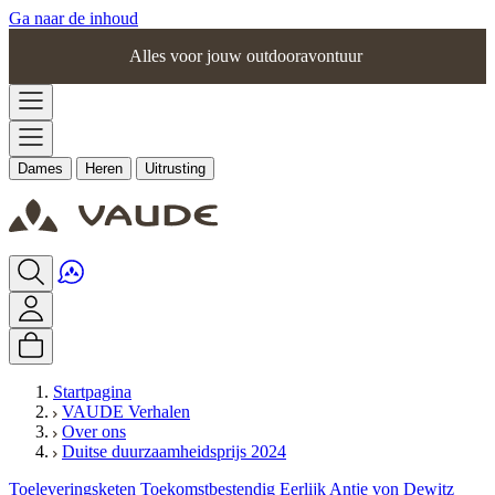
Ga naar de inhoud
Alles voor jouw outdooravontuur
Dames
Heren
Uitrusting
Startpagina
VAUDE Verhalen
Over ons
Duitse duurzaamheidsprijs 2024
Toeleveringsketen
Toekomstbestendig
Eerlijk
Antje von Dewitz