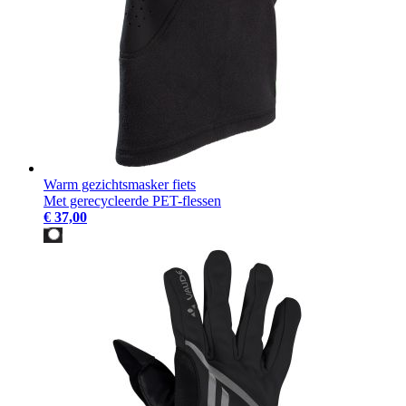
Warm gezichtsmasker fiets
Met gerecycleerde PET-flessen
€ 37,00