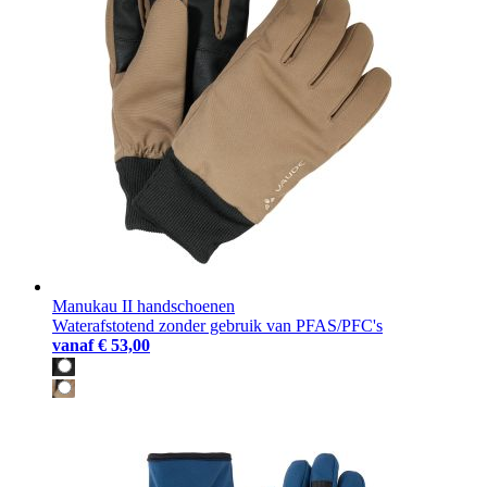
Manukau II handschoenen
Waterafstotend zonder gebruik van PFAS/PFC's
vanaf
€ 53,00