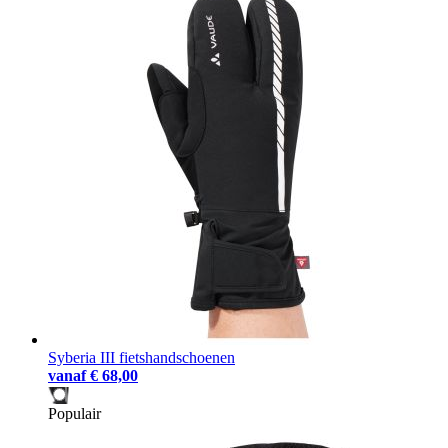
Syberia III fietshandschoenen
vanaf
€ 68,00
Populair