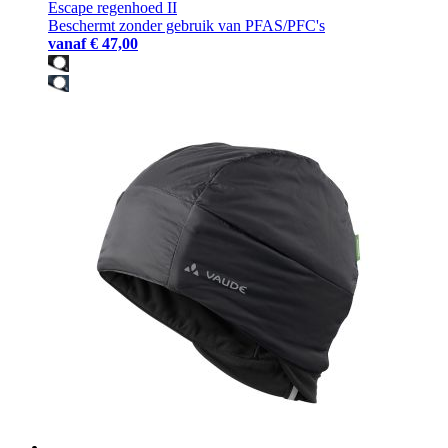
Escape regenhoed II
Beschermt zonder gebruik van PFAS/PFC's
vanaf
€ 47,00