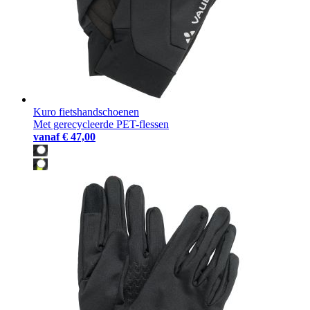
Kuro fietshandschoenen
Met gerecycleerde PET-flessen
vanaf
€ 47,00