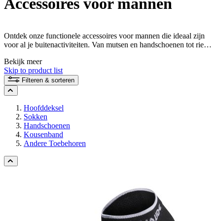
Accessoires voor mannen
Ontdek onze functionele accessoires voor mannen die ideaal zijn
voor al je buitenactiviteiten. Van mutsen en handschoenen tot riemen
- onze duurzame producten bieden je betrouwbare bescherming en
Bekijk meer
een hoog comfortniveau. Vind het juiste accessoire dat je
Skip to product list
outdooravonturen ondersteunt en tegelijkertijd milieuvriendelijk is.
Filteren & sorteren
Hoofddeksel
Sokken
Handschoenen
Kousenband
Andere Toebehoren