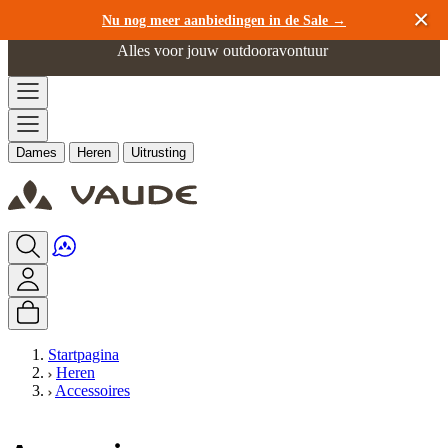
Ga naar de inhoud
Nu nog meer aanbiedingen in de Sale →
Alles voor jouw outdooravontuur
Dames
Heren
Uitrusting
Startpagina
Heren
Accessoires