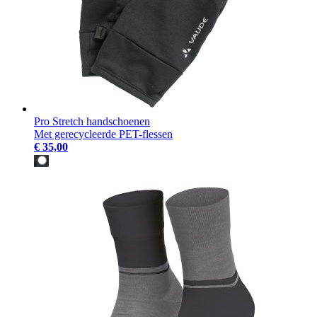
Pro Stretch handschoenen
Met gerecycleerde PET-flessen
€ 35,00