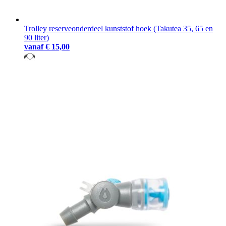
Trolley reserveonderdeel kunststof hoek (Takutea 35, 65 en
90 liter)
vanaf
€ 15,00