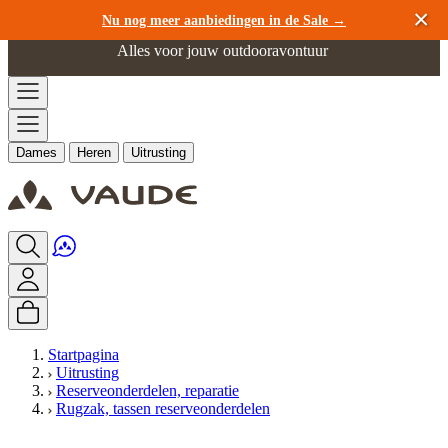
Ga naar de inhoud
Nu nog meer aanbiedingen in de Sale →
Alles voor jouw outdooravontuur
Dames
Heren
Uitrusting
Startpagina
Uitrusting
Reserveonderdelen, reparatie
Rugzak, tassen reserveonderdelen