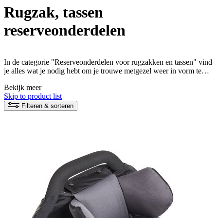
Rugzak, tassen
reserveonderdelen
In de categorie "Reserveonderdelen voor rugzakken en tassen" vind
je alles wat je nodig hebt om je trouwe metgezel weer in vorm te
krijgen. Of het nu gaat om het vervangen van een gesp, nieuwe
Bekijk meer
riemen of andere belangrijke onderdelen - je vindt ze hier. Geef je
Skip to product list
rugzak of tas een tweede leven en blijf genieten van je avonturen in
de natuur!
Filteren & sorteren