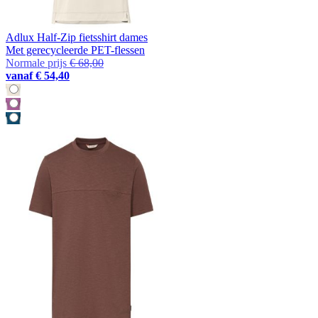
Adlux Half-Zip fietsshirt dames
Met gerecycleerde PET-flessen
Normale prijs
€ 68,00
vanaf
€ 54,40