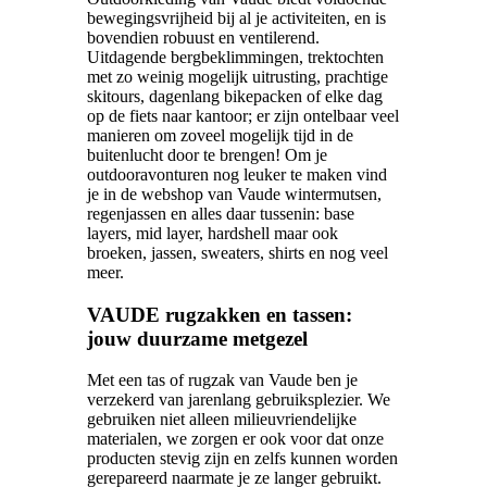
bewegingsvrijheid bij al je activiteiten, en is
bovendien robuust en ventilerend.
Uitdagende bergbeklimmingen, trektochten
met zo weinig mogelijk uitrusting, prachtige
skitours, dagenlang bikepacken of elke dag
op de fiets naar kantoor; er zijn ontelbaar veel
manieren om zoveel mogelijk tijd in de
buitenlucht door te brengen! Om je
outdooravonturen nog leuker te maken vind
je in de webshop van Vaude wintermutsen,
regenjassen en alles daar tussenin: base
layers, mid layer, hardshell maar ook
broeken, jassen, sweaters, shirts en nog veel
meer.
VAUDE rugzakken en tassen:
jouw duurzame metgezel
Met een tas of rugzak van Vaude ben je
verzekerd van jarenlang gebruiksplezier. We
gebruiken niet alleen milieuvriendelijke
materialen, we zorgen er ook voor dat onze
producten stevig zijn en zelfs kunnen worden
gerepareerd naarmate je ze langer gebruikt.