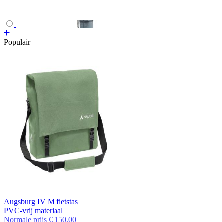
Populair
Augsburg IV M fietstas
PVC-vrij materiaal
Normale prijs
€ 150,00