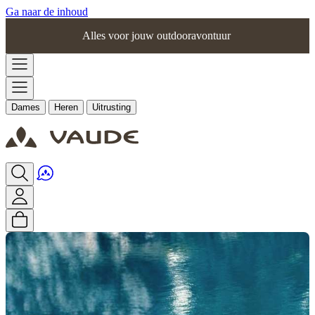
Ga naar de inhoud
Alles voor jouw outdooravontuur
Dames
Heren
Uitrusting