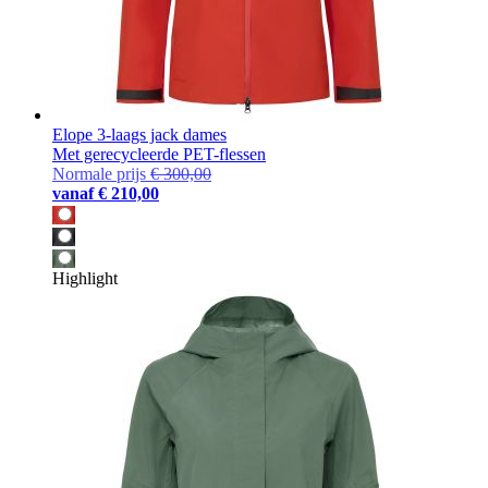
Elope 3-laags jack dames
Met gerecycleerde PET-flessen
Normale prijs
€ 300,00
vanaf
€ 210,00
Highlight