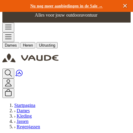
Ga naar de inhoud
Nu nog meer aanbiedingen in de Sale →
Alles voor jouw outdooravontuur
Dames
Heren
Uitrusting
Startpagina
Dames
Kleding
Jassen
Regenjassen