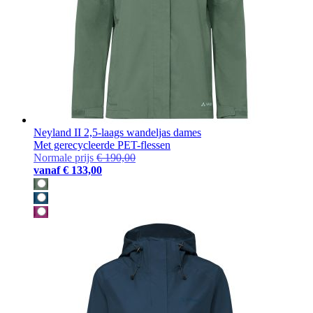
Neyland II 2,5-laags wandeljas dames
Met gerecycleerde PET-flessen
Normale prijs
€ 190,00
vanaf
€ 133,00