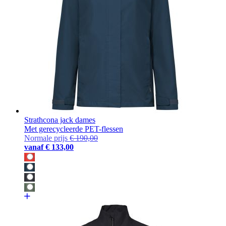
Strathcona jack dames
Met gerecycleerde PET-flessen
Normale prijs
€ 190,00
vanaf
€ 133,00