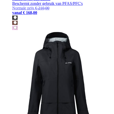
Beschermt zonder gebruik van PFAS/PFC's
Normale prijs
€ 210,00
vanaf
€ 168,00