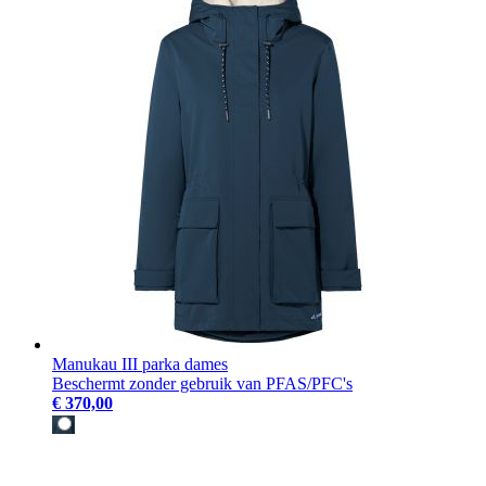
Manukau III parka dames
Beschermt zonder gebruik van PFAS/PFC's
€ 370,00