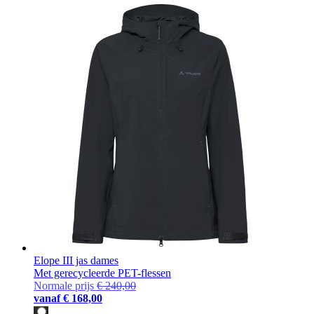
Elope III jas dames
Met gerecycleerde PET-flessen
Normale prijs
€ 240,00
vanaf
€ 168,00