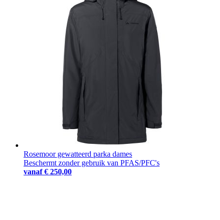
Rosemoor gewatteerd parka dames
Beschermt zonder gebruik van PFAS/PFC's
vanaf
€ 250,00