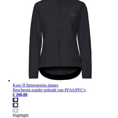
Kuro II fietsregenjas dames
Beschermt zonder gebruik van PFAS/PFC's
€ 200,00
Highlight