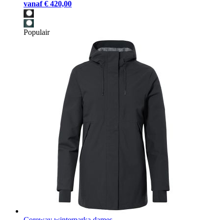
vanaf
€ 420,00
Populair
Coreway winterparka dames