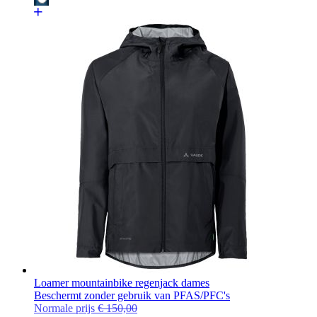
Loamer mountainbike regenjack dames
Beschermt zonder gebruik van PFAS/PFC's
Normale prijs
€ 150,00