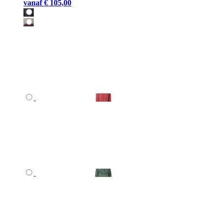
vanaf
€ 105,00