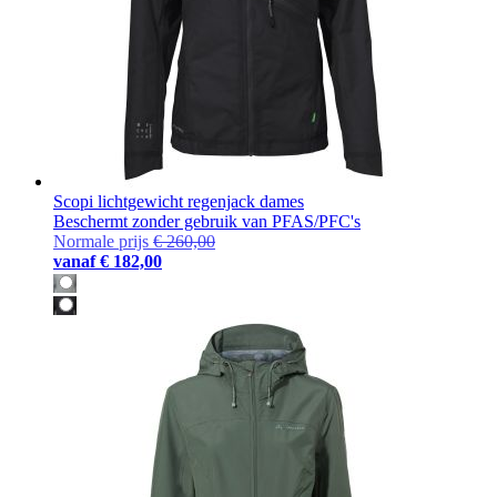
Scopi lichtgewicht regenjack dames
Beschermt zonder gebruik van PFAS/PFC's
Normale prijs
€ 260,00
vanaf
€ 182,00