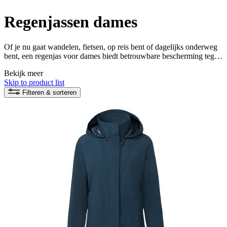
Regenjassen dames
Of je nu gaat wandelen, fietsen, op reis bent of dagelijks onderweg
bent, een regenjas voor dames biedt betrouwbare bescherming tegen
regen en wisselende weersomstandigheden. Ontdek waterdichte
Bekijk meer
regenjassen voor dames, lichte hardshelljassen en veelzijdige
Skip to product list
outdoorjassen voor uiteenlopende activiteiten. Afhankelijk van het
model zorgen functionele materialen, ademende eigenschappen en
Filteren & sorteren
doordachte details voor veel draagcomfort en optimale
bewegingsvrijheid.