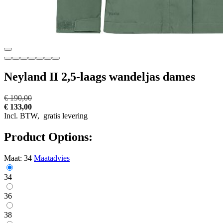
Neyland II 2,5-laags wandeljas dames
€ 190,00
€ 133,00
Incl. BTW,
gratis levering
Product Options:
Maat:
34
Maatadvies
34
36
38