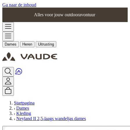
Ga naar de inhoud
Alles voor jouw outdooravontuur
Dames
Heren
Uitrusting
Startpagina
Dames
Kleding
Neyland II 2,5-laags wandeljas dames