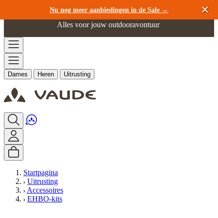
Ga naar de inhoud
Nu nog meer aanbiedingen in de Sale →
Alles voor jouw outdooravontuur
Dames
Heren
Uitrusting
Startpagina
Uitrusting
Accessoires
EHBO-kits