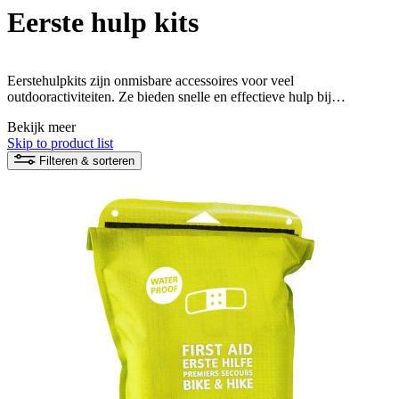
Eerste hulp kits
Eerstehulpkits zijn onmisbare accessoires voor veel
outdooractiviteiten. Ze bieden snelle en effectieve hulp bij
verwondingen en zijn daarom een belangrijk onderdeel van de
Bekijk meer
uitrusting. Van kleine zakkits tot uitgebreide kits voor groepen en
Skip to product list
gezinnen - hier vindt u de juiste kit voor elke gelegenheid.
Filteren & sorteren