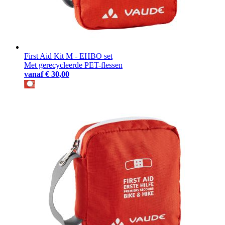
First Aid Kit M - EHBO set
Met gerecycleerde PET-flessen
vanaf
€ 30,00