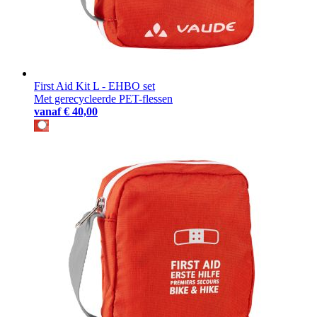
First Aid Kit L - EHBO set
Met gerecycleerde PET-flessen
vanaf
€ 40,00