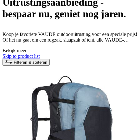
Uitrustingsaanbieding -
bespaar nu, geniet nog jaren.
Koop je favoriete VAUDE outdooruitrusting voor een speciale prijs!
Of het nu gaat om een rugzak, slaapzak of tent, alle VAUDE-
producten zijn milieuvriendelijk en eerlijk geproduceerd. Laat je
Bekijk meer
duurzame natuurervaring beginnen! Laat je milieuvriendelijke
Skip to product list
avontuur in de natuur beginnen!
Filteren & sorteren