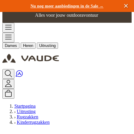
Ga naar de inhoud
Nu nog meer aanbiedingen in de Sale →
Alles voor jouw outdooravontuur
Dames
Heren
Uitrusting
Startpagina
Uitrusting
Rugzakken
Kinderrugzakken