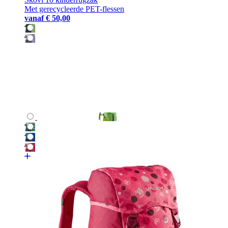
Met gerecycleerde PET-flessen
vanaf
€ 50,00