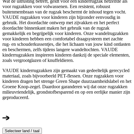
Wat de uitrusting betreft, geldt voor een kinderrugzak hetzelfde als
voor rugzakken voor volwassenen. Een resistent, robuust
buitenmembraan van de rugzak beschermt de inhoud tegen vocht.
VAUDE rugzakken voor kinderen zijn bijzonder eenvoudig in
gebruik. Het doordachte ontwerp met zijvakken en het perfect
doordachte binnenkant maken het gebruik van de rugzak
gemakkelijk en begrijpelijk voor kinderen. Onze wandelrugzakken
voor kinderen hebben een comfortabel draagsysteem met zachte
rug- en schouderkussentjes, die het lichaam van jouw kind ontlasten
en beschermen, zelfs tijdens langere wandeltochten. VAUDE
kinderrugzakken inspireren kinderen dankzij de speciale elementen,
zoals vergrootglazen of knuffeldieren.
VAUDE kinderrugzakken zijn gemaakt van gedeeltelijk gerecycled
materiaal, zoals bijvoorbeeld PET-flessen. Onze rugzakken voor
kinderen dragen het strenge Green Shape duurzaamheidslabel en het
Groene Knop-zegel. Daardoor garanderen wij dat onze rugzakken
milieuvriendelijk, grondstofbesparend en op een eerlijke manier zijn
geproduceerd.
Selecteer land / taal