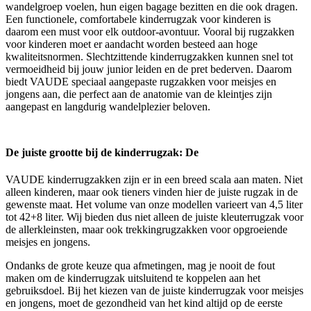
wandelgroep voelen, hun eigen bagage bezitten en die ook dragen.
Een functionele, comfortabele kinderrugzak voor kinderen is
daarom een must voor elk outdoor-avontuur. Vooral bij rugzakken
voor kinderen moet er aandacht worden besteed aan hoge
kwaliteitsnormen. Slechtzittende kinderrugzakken kunnen snel tot
vermoeidheid bij jouw junior leiden en de pret bederven. Daarom
biedt VAUDE speciaal aangepaste rugzakken voor meisjes en
jongens aan, die perfect aan de anatomie van de kleintjes zijn
aangepast en langdurig wandelplezier beloven.
De juiste grootte bij de kinderrugzak: De
VAUDE kinderrugzakken zijn er in een breed scala aan maten. Niet
alleen kinderen, maar ook tieners vinden hier de juiste rugzak in de
gewenste maat. Het volume van onze modellen varieert van 4,5 liter
tot 42+8 liter. Wij bieden dus niet alleen de juiste kleuterrugzak voor
de allerkleinsten, maar ook trekkingrugzakken voor opgroeiende
meisjes en jongens.
Ondanks de grote keuze qua afmetingen, mag je nooit de fout
maken om de kinderrugzak uitsluitend te koppelen aan het
gebruiksdoel. Bij het kiezen van de juiste kinderrugzak voor meisjes
en jongens, moet de gezondheid van het kind altijd op de eerste