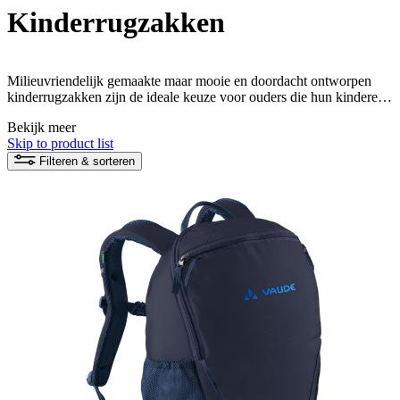
Kinderrugzakken
Milieuvriendelijk gemaakte maar mooie en doordacht ontworpen
kinderrugzakken zijn de ideale keuze voor ouders die hun kinderen
willen ondersteunen op het gebied van duurzaamheid en goede
Bekijk meer
mobiliteit. Deze rugzakken voor kinderen zijn gemaakt van
Skip to product list
duurzame materialen en bieden veel praktische functies zoals
gewatteerde schouderbanden en zakken om aan de behoeften van
Filteren & sorteren
kinderen te voldoen.