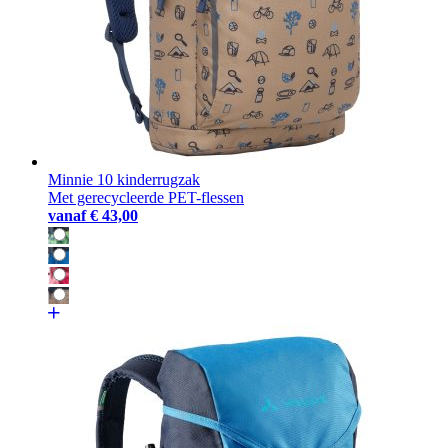
Minnie 10 kinderrugzak
Met gerecycleerde PET-flessen
vanaf
€ 43,00