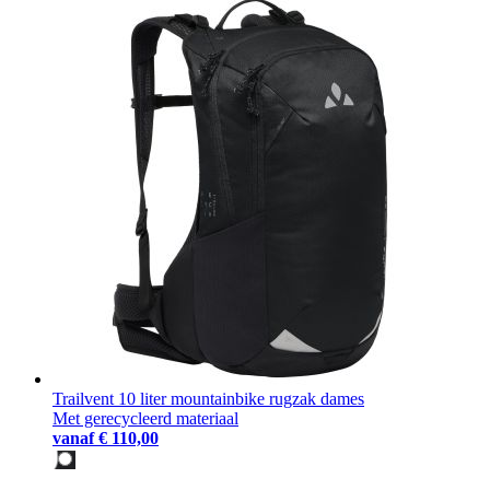
Trailvent 10 liter mountainbike rugzak dames
Met gerecycleerd materiaal
vanaf
€ 110,00