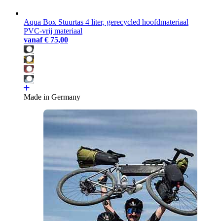
Aqua Box Stuurtas 4 liter, gerecycled hoofdmateriaal
PVC-vrij materiaal
vanaf
€ 75,00
Made in Germany