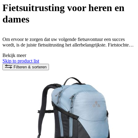
Fietsuitrusting voor heren en
dames
Om ervoor te zorgen dat uw volgende fietsavontuur een succes
wordt, is de juiste fietsuitrusting het allerbelangrijkste. Fietstochten,
mountainbiken, gravelrijden of stadsfietsen - de lijst van activiteiten
Bekijk meer
met de fiets is lang. Bij VAUDE in de winkel vindt u duurzaam en
Skip to product list
eerlijk geproduceerde fietsuitrusting, van fietstassen en
fietsrugzakken tot handige fietsaccessoires.
Filteren & sorteren