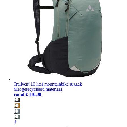
Trailvent 10 liter mountainbike rugzak
Met gerecycleerd materiaal
vanaf
€ 110,00