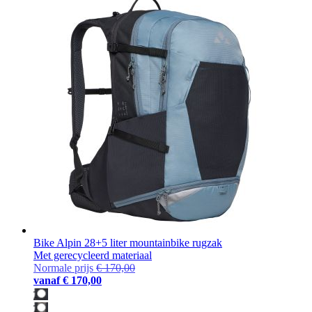
Bike Alpin 28+5 liter mountainbike rugzak
Met gerecycleerd materiaal
Normale prijs
€ 170,00
vanaf
€ 170,00