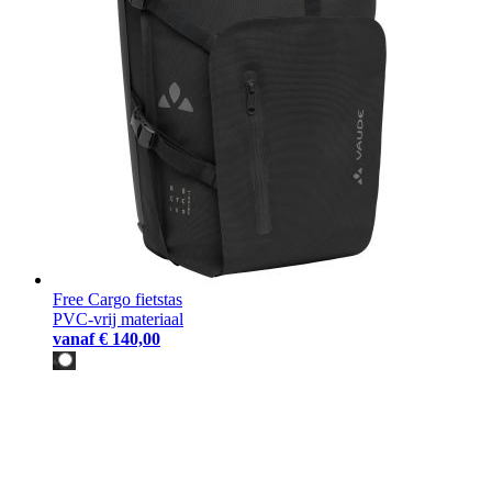
Free Cargo fietstas
PVC-vrij materiaal
vanaf
€ 140,00