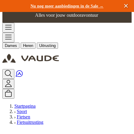
Ga naar de inhoud
Nu nog meer aanbiedingen in de Sale →
Alles voor jouw outdooravontuur
Dames
Heren
Uitrusting
Startpagina
Sport
Fietsen
Fietsuitrusting