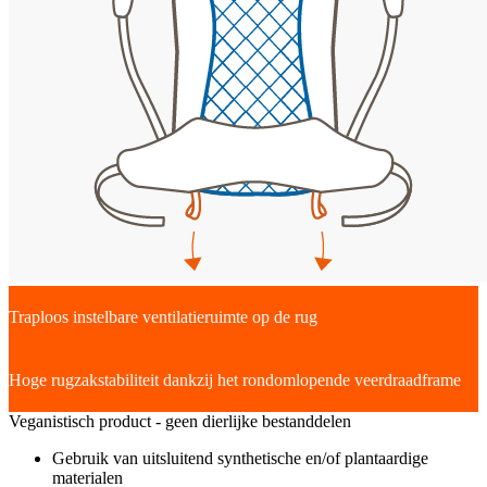
Traploos instelbare ventilatieruimte op de rug
Hoge rugzakstabiliteit dankzij het rondomlopende veerdraadframe
Veganistisch product - geen dierlijke bestanddelen
Gebruik van uitsluitend synthetische en/of plantaardige
materialen