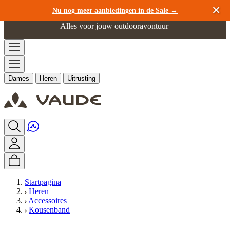
Ga naar de inhoud
Nu nog meer aanbiedingen in de Sale →
Alles voor jouw outdooravontuur
Dames
Heren
Uitrusting
Startpagina
Heren
Accessoires
Kousenband