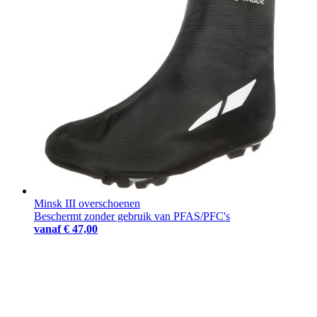
Minsk III overschoenen
Beschermt zonder gebruik van PFAS/PFC's
vanaf
€ 47,00