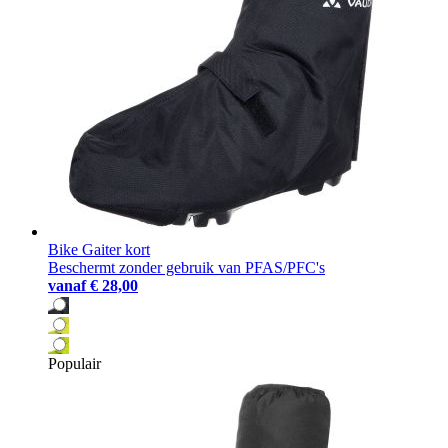
Bike Gaiter kort
Beschermt zonder gebruik van PFAS/PFC's
vanaf
€ 28,00
Populair