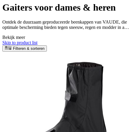
Gaiters voor dames & heren
Ontdek de duurzaam geproduceerde beenkappen van VAUDE, die
optimale bescherming bieden tegen sneeuw, regen en modder in alle
weersomstandigheden. Vertrouw op kwaliteit en milieubewustzijn
Bekijk meer
en beleef je outdooravonturen met droge voeten.
Skip to product list
Filteren & sorteren