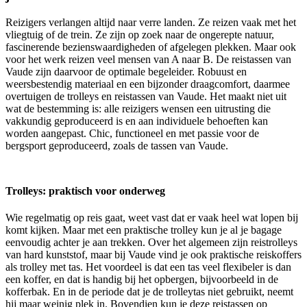
Reizigers verlangen altijd naar verre landen. Ze reizen vaak met het
vliegtuig of de trein. Ze zijn op zoek naar de ongerepte natuur,
fascinerende bezienswaardigheden of afgelegen plekken. Maar ook
voor het werk reizen veel mensen van A naar B. De reistassen van
Vaude zijn daarvoor de optimale begeleider. Robuust en
weersbestendig materiaal en een bijzonder draagcomfort, daarmee
overtuigen de trolleys en reistassen van Vaude. Het maakt niet uit
wat de bestemming is: alle reizigers wensen een uitrusting die
vakkundig geproduceerd is en aan individuele behoeften kan
worden aangepast. Chic, functioneel en met passie voor de
bergsport geproduceerd, zoals de tassen van Vaude.
Trolleys: praktisch voor onderweg
Wie regelmatig op reis gaat, weet vast dat er vaak heel wat lopen bij
komt kijken. Maar met een praktische trolley kun je al je bagage
eenvoudig achter je aan trekken. Over het algemeen zijn reistrolleys
van hard kunststof, maar bij Vaude vind je ook praktische reiskoffers
als trolley met tas. Het voordeel is dat een tas veel flexibeler is dan
een koffer, en dat is handig bij het opbergen, bijvoorbeeld in de
kofferbak. En in de periode dat je de trolleytas niet gebruikt, neemt
hij maar weinig plek in. Bovendien kun je deze reistassen op