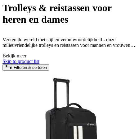
Trolleys & reistassen voor
heren en dames
Verken de wereld met stijl en verantwoordelijkheid - onze
milieuvriendelijke trolleys en reistassen voor mannen en vrouwen
bieden niet alleen veel ruimte voor uw reisbenodigdheden, maar ook
Bekijk meer
een zuiver geweten. Overtuig uzelf van de innovatieve materialen en
Skip to product list
laat zien dat duurzaamheid ook op reis mogelijk is.
Filteren & sorteren