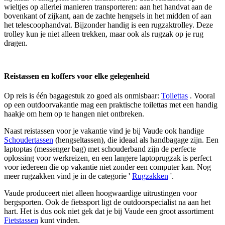
wieltjes op allerlei manieren transporteren: aan het handvat aan de
bovenkant of zijkant, aan de zachte hengsels in het midden of aan
het telescoophandvat. Bijzonder handig is een rugzaktrolley. Deze
trolley kun je niet alleen trekken, maar ook als rugzak op je rug
dragen.
Reistassen en koffers voor elke gelegenheid
Op reis is één bagagestuk zo goed als onmisbaar:
Toilettas
. Vooral
op een outdoorvakantie mag een praktische toilettas met een handig
haakje om hem op te hangen niet ontbreken.
Naast reistassen voor je vakantie vind je bij Vaude ook handige
Schoudertassen
(hengseltassen), die ideaal als handbagage zijn. Een
laptoptas (messenger bag) met schouderband zijn de perfecte
oplossing voor werkreizen, en een langere laptoprugzak is perfect
voor iedereen die op vakantie niet zonder een computer kan. Nog
meer rugzakken vind je in de categorie '
Rugzakken
'.
Vaude produceert niet alleen hoogwaardige uitrustingen voor
bergsporten. Ook de fietssport ligt de outdoorspecialist na aan het
hart. Het is dus ook niet gek dat je bij Vaude een groot assortiment
Fietstassen
kunt vinden.