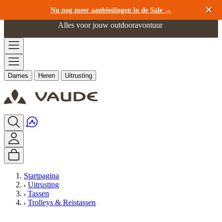
Ga naar de inhoud
Nu nog meer aanbiedingen in de Sale →
Alles voor jouw outdooravontuur
Dames
Heren
Uitrusting
Startpagina
Uitrusting
Tassen
Trolleys & Reistassen