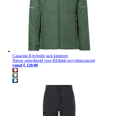
Capacida II hybride jack kinderen
Nieuw ontwikkeld voor REthink recyclingconcept
vanaf
€ 120,00