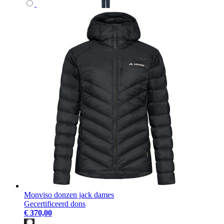
Monviso donzen jack dames
Gecertificeerd dons
€ 370,00