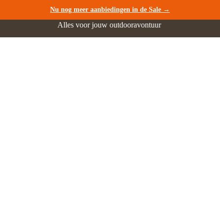
Nu nog meer aanbiedingen in de Sale →
Alles voor jouw outdooravontuur