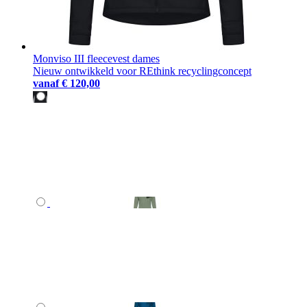
Monviso III fleecevest dames
Nieuw ontwikkeld voor REthink recyclingconcept
vanaf
€ 120,00