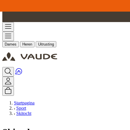
Ga naar de inhoud
Dames
Heren
Uitrusting
Startpagina
Sport
Skitocht