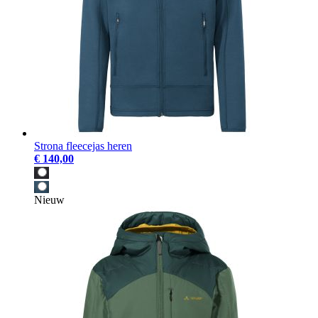
Strona fleecejas heren
€ 140,00
Nieuw