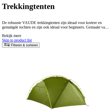
Trekkingtenten
De robuuste VAUDE trekkingtenten zijn ideaal voor kortere en
gematigde tochten en zijn ook ideaal voor beginners. Gemaakt van
milieuvriendelijke materialen bieden deze tenten een betrouwbaar en
Bekijk meer
comfortabel onderdak voor uw trekkingavontuur. Kroon uw
Skip to product list
wandel-, trekking- en fietstochten met een trekkingtent die niet
alleen snel op te zetten en duurzaam is, maar ook verantwoord is
Filteren & sorteren
gemaakt.