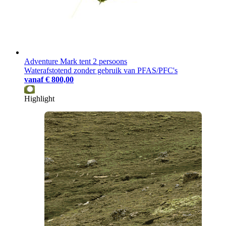
Adventure Mark tent 2 persoons
Waterafstotend zonder gebruik van PFAS/PFC's
vanaf
€ 800,00
Highlight