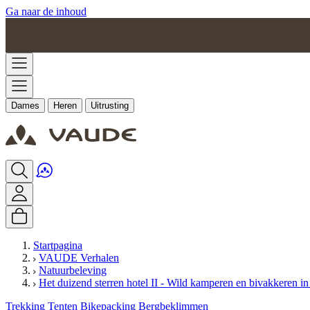
Ga naar de inhoud
Dames
Heren
Uitrusting
Startpagina
VAUDE Verhalen
Natuurbeleving
Het duizend sterren hotel II - Wild kamperen en bivakkeren i
Trekking
Tenten
Bikepacking
Bergbeklimmen