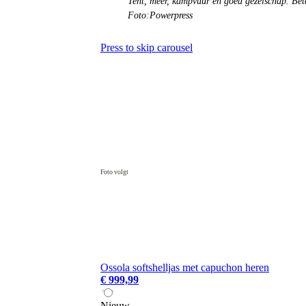
Tent, meer, kampvuur en goed gezelschap. Bete
Foto:Powerpress
Press to skip carousel
Ossola softshelljas met capuchon heren
€ 999,99
Nieuw