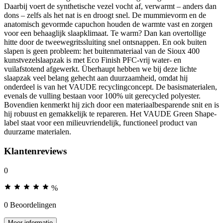
Daarbij voert de synthetische vezel vocht af, verwarmt – anders dan
dons – zelfs als het nat is en droogt snel. De mummievorm en de
anatomisch gevormde capuchon houden de warmte vast en zorgen
voor een behaaglijk slaapklimaat. Te warm? Dan kan overtollige
hitte door de tweewegritssluiting snel ontsnappen. En ook buiten
slapen is geen probleem: het buitenmateriaal van de Sioux 400
kunstvezelslaapzak is met Eco Finish PFC-vrij water- en
vuilafstotend afgewerkt. Überhaupt hebben we bij deze lichte
slaapzak veel belang gehecht aan duurzaamheid, omdat hij
onderdeel is van het VAUDE recyclingconcept. De basismaterialen,
evenals de vulling bestaan voor 100% uit gerecycled polyester.
Bovendien kenmerkt hij zich door een materiaalbesparende snit en is
hij robuust en gemakkelijk te repareren. Het VAUDE Green Shape-
label staat voor een milieuvriendelijk, functioneel product van
duurzame materialen.
Klantenreviews
0
%
0 Beoordelingen
Meer informatie