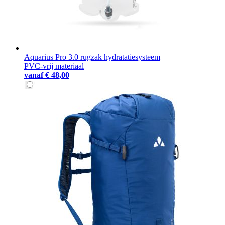
Aquarius Pro 3.0 rugzak hydratatiesysteem
PVC-vrij materiaal
vanaf
€ 48,00