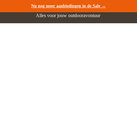
Nu nog meer aanbiedingen in de Sale →
Alles voor jouw outdooravontuur