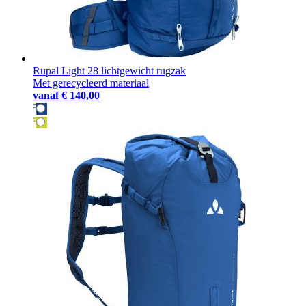
Rupal Light 28 lichtgewicht rugzak
Met gerecycleerd materiaal
vanaf
€ 140,00