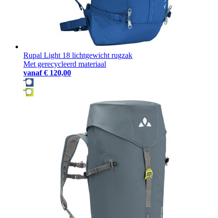
Rupal Light 18 lichtgewicht rugzak
Met gerecycleerd materiaal
vanaf
€ 120,00