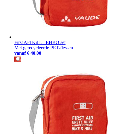
First Aid Kit L - EHBO set
Met gerecycleerde PET-flessen
vanaf
€ 40,00