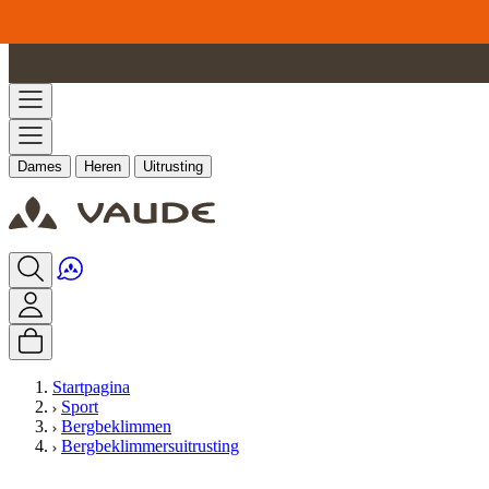
Ga naar de inhoud
Dames
Heren
Uitrusting
Startpagina
Sport
Bergbeklimmen
Bergbeklimmersuitrusting