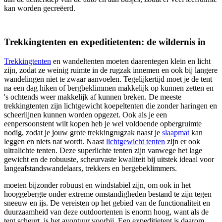
kan worden gecreëerd.
Trekkingtenten en expeditietenten: de wildernis in
Trekkingtenten
en wandeltenten moeten daarentegen klein en licht
zijn, zodat ze weinig ruimte in de rugzak innemen en ook bij langere
wandelingen niet te zwaar aanvoelen. Tegelijkertijd moet je de tent
na een dag hiken of bergbeklimmen makkelijk op kunnen zetten en
's ochtends weer makkelijk af kunnen breken. De meeste
trekkingtenten zijn lichtgewicht koepeltenten die zonder haringen en
scheerlijnen kunnen worden opgezet. Ook als je een
eenpersoonstent wilt kopen heb je wel voldoende opbergruimte
nodig, zodat je jouw grote trekkingrugzak naast je
slaapmat
kan
leggen en niets nat wordt. Naast
lichtgewicht tenten
zijn er ook
ultralichte tenten. Deze superlichte tenten zijn vanwege het lage
gewicht en de robuuste, scheurvaste kwaliteit bij uitstek ideaal voor
langeafstandswandelaars, trekkers en bergebeklimmers.
moeten bijzonder robuust en windstabiel zijn, om ook in het
hooggebergte onder extreme omstandigheden bestand te zijn tegen
sneeuw en ijs. De vereisten op het gebied van de functionaliteit en
duurzaamheid van deze outdoortenten is enorm hoog, want als de
tent scheurt, is het avontuur voorbij. Een expeditietent is daarom