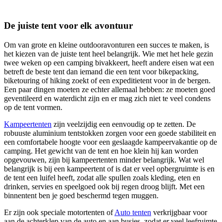
De juiste tent voor elk avontuur
Om van grote en kleine outdooravonturen een succes te maken, is
het kiezen van de juiste tent heel belangrijk. Wie met het hele gezin
twee weken op een camping bivakkeert, heeft andere eisen wat een
betreft de beste tent dan iemand die een tent voor bikepacking,
biketouring of hiking zoekt of een expeditietent voor in de bergen.
Een paar dingen moeten ze echter allemaal hebben: ze moeten goed
geventileerd en waterdicht zijn en er mag zich niet te veel condens
op de tent vormen.
Kampeertenten
zijn veelzijdig een eenvoudig op te zetten. De
robuuste aluminium tentstokken zorgen voor een goede stabiliteit en
een comfortabele hoogte voor een geslaagde kampeervakantie op de
camping. Het gewicht van de tent en hoe klein hij kan worden
opgevouwen, zijn bij kampeertenten minder belangrijk. Wat wel
belangrijk is bij een kampeertent of is dat er veel opbergruimte is en
de tent een luifel heeft, zodat alle spullen zoals kleding, eten en
drinken, servies en speelgoed ook bij regen droog blijft. Met een
binnentent ben je goed beschermd tegen muggen.
Er zijn ook speciale motortenten of
Auto tenten
verkrijgbaar voor
aan de achterklep van de auto en aan busjes, zodat er veel leefruimte