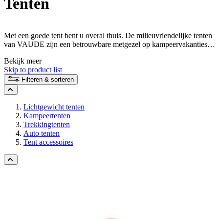
Tenten
Met een goede tent bent u overal thuis. De milieuvriendelijke tenten
van VAUDE zijn een betrouwbare metgezel op kampeervakanties
met vrienden of familie, op trektochten midden in de wildernis of op
Bekijk meer
alpiene expedities in sneeuw en ijs.
Skip to product list
Filteren & sorteren
Lichtgewicht tenten
Kampeertenten
Trekkingtenten
Auto tenten
Tent accessoires