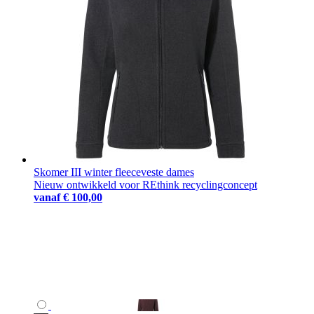
Skomer III winter fleeceveste dames
Nieuw ontwikkeld voor REthink recyclingconcept
vanaf
€ 100,00