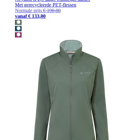
Met gerecycleerde PET-flessen
Normale prijs
€ 190,00
vanaf
€ 133,00