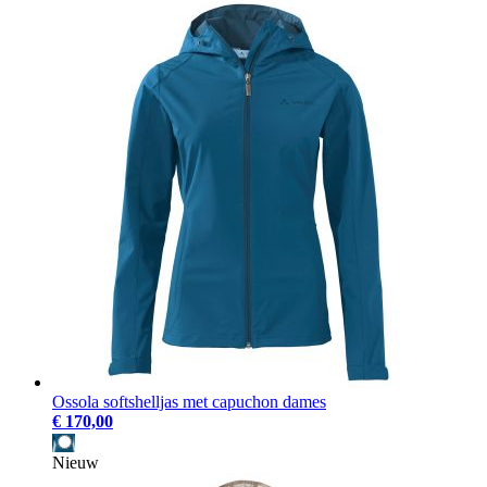
Ossola softshelljas met capuchon dames
€ 170,00
Nieuw