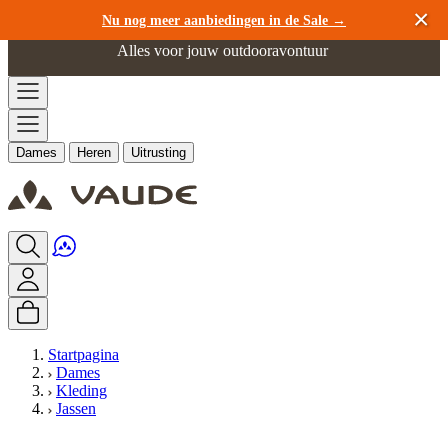
Ga naar de inhoud
Nu nog meer aanbiedingen in de Sale →
Alles voor jouw outdooravontuur
Dames
Heren
Uitrusting
Startpagina
Dames
Kleding
Jassen