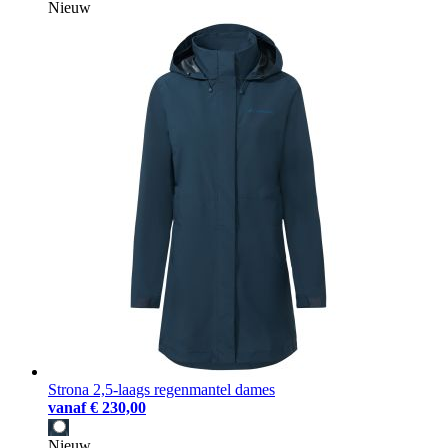
Nieuw
Strona 2,5-laags regenmantel dames
vanaf
€ 230,00
Nieuw