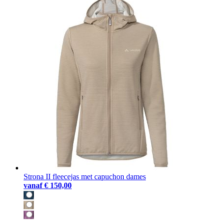
Strona II fleecejas met capuchon dames
vanaf
€ 150,00