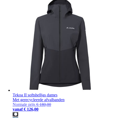
Tekoa II softshelljas dames
Met gerecycleerde afvalbanden
Normale prijs
€ 180,00
vanaf
€ 126,00