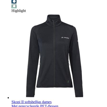
Highlight
Skopi II softshelljas dames
Met gerecycleerde PET-flessen