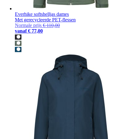
Everhike softshelljas dames
Met gerecycleerde PET-flessen
Normale prijs
€ 110,00
vanaf
€ 77,00