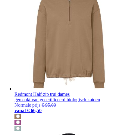
Redmont Half-zip trui dames
gemaakt van gecertificeerd biologisch katoen
Normale prijs
€ 95,00
vanaf
€ 66,50