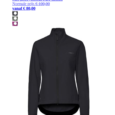
Normale prijs
€ 100,00
vanaf
€ 80,00