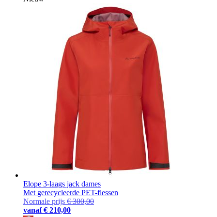
Elope 3-laags jack dames
Met gerecycleerde PET-flessen
Normale prijs
€ 300,00
vanaf
€ 210,00