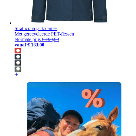
Strathcona jack dames
Met gerecycleerde PET-flessen
Normale prijs
€ 190,00
vanaf
€ 133,00