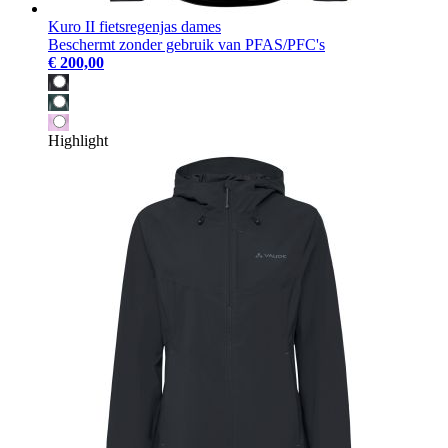
Kuro II fietsregenjas dames
Beschermt zonder gebruik van PFAS/PFC's
€ 200,00
Highlight