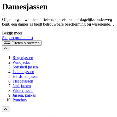
Damesjassen
Of je nu gaat wandelen, fietsen, op reis bent of dagelijks onderweg
bent, een damesjas biedt betrouwbare bescherming bij wisselende
weersomstandigheden. Ontdek outdoorjassen, regenjassen,
Bekijk meer
softshelljassen, winterjassen en andere damesjassen voor
Skip to product list
uiteenlopende activiteiten en elk seizoen.
Filteren & sorteren
Regenjassen
Windjacks
Softshell jassen
Isolatiejassen
Hardshell jassen
Fleecejassen
3in1 jassen
Winterjassen
Jassen, parkas
Ponchos