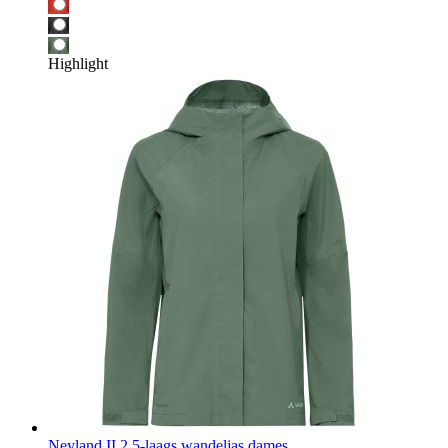
Highlight
Neyland II 2,5-laags wandeljas dames