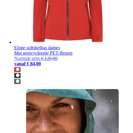
Elope softshelljas dames
Met gerecycleerde PET-flessen
Normale prijs
€ 120,00
vanaf
€ 84,00