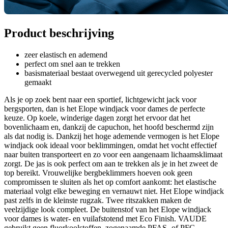
Product beschrijving
zeer elastisch en ademend
perfect om snel aan te trekken
basismateriaal bestaat overwegend uit gerecycled polyester
gemaakt
Als je op zoek bent naar een sportief, lichtgewicht jack voor
bergsporten, dan is het Elope windjack voor dames de perfecte
keuze. Op koele, winderige dagen zorgt het ervoor dat het
bovenlichaam en, dankzij de capuchon, het hoofd beschermd zijn
als dat nodig is. Dankzij het hoge ademende vermogen is het Elope
windjack ook ideaal voor beklimmingen, omdat het vocht effectief
naar buiten transporteert en zo voor een aangenaam lichaamsklimaat
zorgt. De jas is ook perfect om aan te trekken als je in het zweet de
top bereikt. Vrouwelijke bergbeklimmers hoeven ook geen
compromissen te sluiten als het op comfort aankomt: het elastische
materiaal volgt elke beweging en vernauwt niet. Het Elope windjack
past zelfs in de kleinste rugzak. Twee ritszakken maken de
veelzijdige look compleet. De buitenstof van het Elope windjack
voor dames is water- en vuilafstotend met Eco Finish. VAUDE
gebruikt geen fluorkoolstoffen, zogenaamde PFAS- of PFC-