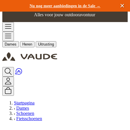
Ga naar de inhoud
Nu nog meer aanbiedingen in de Sale →
Alles voor jouw outdooravontuur
Dames
Heren
Uitrusting
Startpagina
Dames
Schoenen
Fietsschoenen