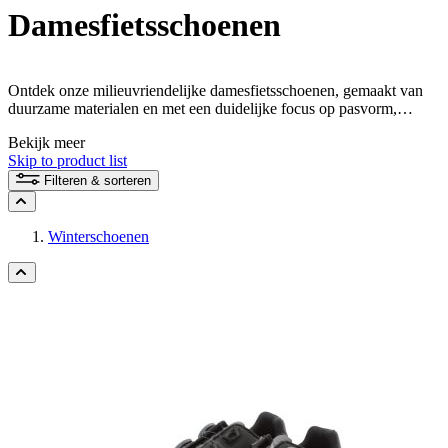
Damesfietsschoenen
Ontdek onze milieuvriendelijke damesfietsschoenen, gemaakt van
duurzame materialen en met een duidelijke focus op pasvorm,
prestaties en stijl. Onze eco-bewuste fietsschoenen bieden niet alleen
Bekijk meer
maximaal comfort voor je fietstochten, maar maken ook een sterk
Skip to product list
statement voor duurzaamheid en milieubescherming.
Filteren & sorteren
Winterschoenen