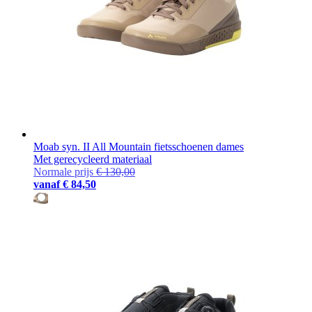
Moab syn. II All Mountain fietsschoenen dames
Met gerecycleerd materiaal
Normale prijs
€ 130,00
vanaf
€ 84,50