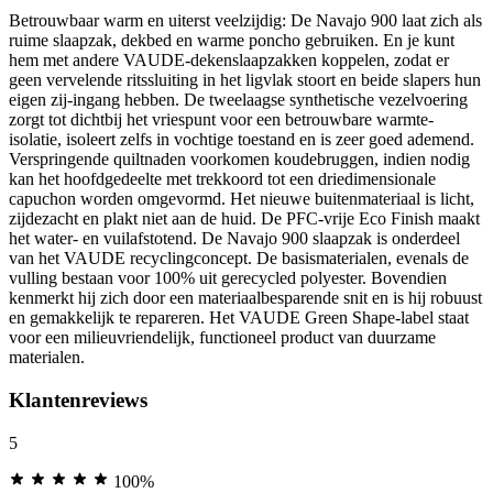
Betrouwbaar warm en uiterst veelzijdig: De Navajo 900 laat zich als
ruime slaapzak, dekbed en warme poncho gebruiken. En je kunt
hem met andere VAUDE-dekenslaapzakken koppelen, zodat er
geen vervelende ritssluiting in het ligvlak stoort en beide slapers hun
eigen zij-ingang hebben. De tweelaagse synthetische vezelvoering
zorgt tot dichtbij het vriespunt voor een betrouwbare warmte-
isolatie, isoleert zelfs in vochtige toestand en is zeer goed ademend.
Verspringende quiltnaden voorkomen koudebruggen, indien nodig
kan het hoofdgedeelte met trekkoord tot een driedimensionale
capuchon worden omgevormd. Het nieuwe buitenmateriaal is licht,
zijdezacht en plakt niet aan de huid. De PFC-vrije Eco Finish maakt
het water- en vuilafstotend. De Navajo 900 slaapzak is onderdeel
van het VAUDE recyclingconcept. De basismaterialen, evenals de
vulling bestaan voor 100% uit gerecycled polyester. Bovendien
kenmerkt hij zich door een materiaalbesparende snit en is hij robuust
en gemakkelijk te repareren. Het VAUDE Green Shape-label staat
voor een milieuvriendelijk, functioneel product van duurzame
materialen.
Klantenreviews
5
100%