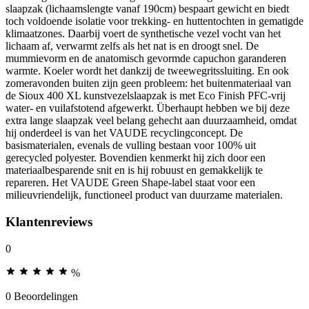
slaapzak (lichaamslengte vanaf 190cm) bespaart gewicht en biedt
toch voldoende isolatie voor trekking- en huttentochten in gematigde
klimaatzones. Daarbij voert de synthetische vezel vocht van het
lichaam af, verwarmt zelfs als het nat is en droogt snel. De
mummievorm en de anatomisch gevormde capuchon garanderen
warmte. Koeler wordt het dankzij de tweewegritssluiting. En ook
zomeravonden buiten zijn geen probleem: het buitenmateriaal van
de Sioux 400 XL kunstvezelslaapzak is met Eco Finish PFC-vrij
water- en vuilafstotend afgewerkt. Überhaupt hebben we bij deze
extra lange slaapzak veel belang gehecht aan duurzaamheid, omdat
hij onderdeel is van het VAUDE recyclingconcept. De
basismaterialen, evenals de vulling bestaan voor 100% uit
gerecycled polyester. Bovendien kenmerkt hij zich door een
materiaalbesparende snit en is hij robuust en gemakkelijk te
repareren. Het VAUDE Green Shape-label staat voor een
milieuvriendelijk, functioneel product van duurzame materialen.
Klantenreviews
0
%
0 Beoordelingen