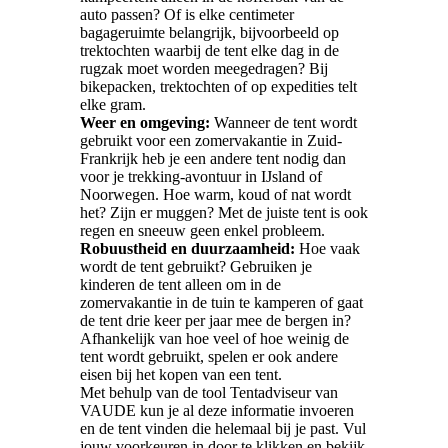
auto passen? Of is elke centimeter
bagageruimte belangrijk, bijvoorbeeld op
trektochten waarbij de tent elke dag in de
rugzak moet worden meegedragen? Bij
bikepacken, trektochten of op expedities telt
elke gram.
Weer en omgeving:
Wanneer de tent wordt
gebruikt voor een zomervakantie in Zuid-
Frankrijk heb je een andere tent nodig dan
voor je trekking-avontuur in IJsland of
Noorwegen. Hoe warm, koud of nat wordt
het? Zijn er muggen? Met de juiste tent is ook
regen en sneeuw geen enkel probleem.
Robuustheid en duurzaamheid:
Hoe vaak
wordt de tent gebruikt? Gebruiken je
kinderen de tent alleen om in de
zomervakantie in de tuin te kamperen of gaat
de tent drie keer per jaar mee de bergen in?
Afhankelijk van hoe veel of hoe weinig de
tent wordt gebruikt, spelen er ook andere
eisen bij het kopen van een tent.
Met behulp van de tool Tentadviseur van
VAUDE kun je al deze informatie invoeren
en de tent vinden die helemaal bij je past. Vul
jouw voorkeuren in door te klikken en bekijk