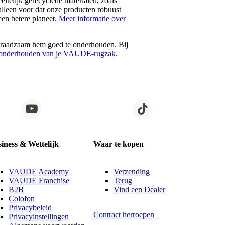
eltelijk gerecyclede materialen, zoals
alleen voor dat onze producten robuust
een betere planeet.
Meer informatie over
t raadzaam hem goed te onderhouden. Bij
n onderhouden van je VAUDE-rugzak
.
iness & Wettelijk
Waar te kopen
VAUDE Academy
Verzending
VAUDE Franchise
Terug
B2B
Vind een Dealer
Colofon
Privacybeleid
Contract herroepen
Privacyinstellingen