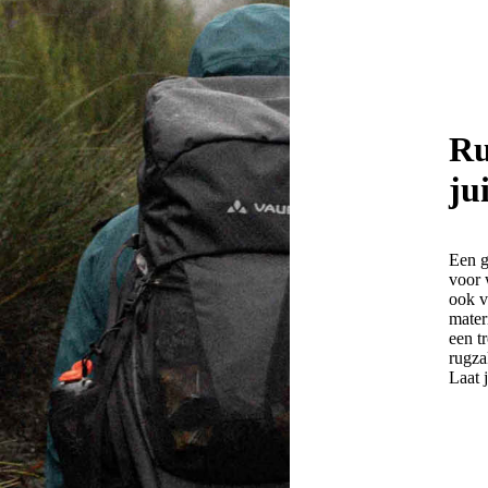
Ru
ju
Een g
voor 
ook v
mater
een t
rugza
Laat 