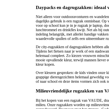
Daypacks en dagrugzakken: ideaal v
Niet alleen voor outdooravonturen en wandelen 
dagelijks gebruik is een rugzak onmisbaar. Op w
voor op school kun je in je rugzak je laptop, doc
lunchtrommel en drinkfles kwijt. Net als bij o
indeling belangrijk, met allerlei handige vakken
waardevolle spullen of zelfs een uitneembare ru
De city-rugzakken of dagrugzakken hebben all
Tijdens het fietsen naar je werk of een stadswan
helemaal compleet. Zo kiezen vrouwen misschie
mooie opvallende kleur, terwijl mannen liever 
kleur kopen.
Over kleuren gesproken: de kids vinden onze k
grappige dierengezichten helemaal geweldig vo
of naar school en deze items vormen zich ook no
Milieuvriendelijke rugzakken van
Bij het kopen van een rugzak van VAUDE, draag
milieu. Onze rugzakken worden op milieuvriend