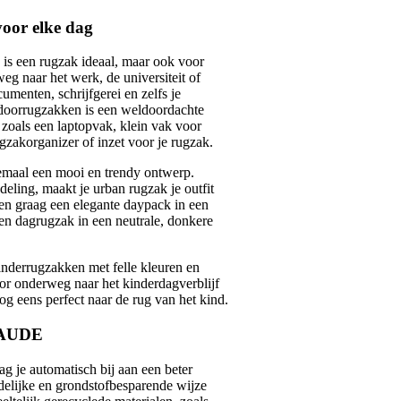
oor elke dag
is een rugzak ideaal, maar ook voor
eg naar het werk, de universiteit of
umenten, schrijfgerei en zelfs je
utdoorrugzakken is een weldoordachte
 zoals een laptopvak, klein vak voor
gzakorganizer of inzet voor je rugzak.
emaal een mooi en trendy ontwerp.
deling, maakt je urban rugzak je outfit
n graag een elegante daypack in een
een dagrugzak in een neutrale, donkere
inderrugzakken met felle kleuren en
or onderweg naar het kinderdagverblijf
g eens perfect naar de rug van het kind.
 VAUDE
 je automatisch bij aan een beter
elijke en grondstofbesparende wijze