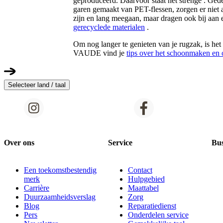
geproduceerd. Daarvoor staat het strenge . Gede
garen gemaakt van PET-flessen, zorgen er niet 
zijn en lang meegaan, maar dragen ook bij aan 
gerecyclede materialen
.
Om nog langer te genieten van je rugzak, is he
VAUDE vind je
tips over het schoonmaken e
Selecteer land / taal
Over ons
Service
Bus
Een toekomstbestendig
Contact
merk
Hulpgebied
Carrière
Maattabel
Duurzaamheidsverslag
Zorg
Blog
Reparatiedienst
Pers
Onderdelen service