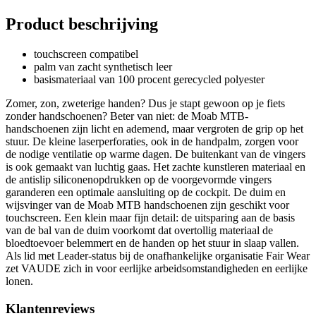
Product beschrijving
touchscreen compatibel
palm van zacht synthetisch leer
basismateriaal van 100 procent gerecycled polyester
Zomer, zon, zweterige handen? Dus je stapt gewoon op je fiets
zonder handschoenen? Beter van niet: de Moab MTB-
handschoenen zijn licht en ademend, maar vergroten de grip op het
stuur. De kleine laserperforaties, ook in de handpalm, zorgen voor
de nodige ventilatie op warme dagen. De buitenkant van de vingers
is ook gemaakt van luchtig gaas. Het zachte kunstleren materiaal en
de antislip siliconenopdrukken op de voorgevormde vingers
garanderen een optimale aansluiting op de cockpit. De duim en
wijsvinger van de Moab MTB handschoenen zijn geschikt voor
touchscreen. Een klein maar fijn detail: de uitsparing aan de basis
van de bal van de duim voorkomt dat overtollig materiaal de
bloedtoevoer belemmert en de handen op het stuur in slaap vallen.
Als lid met Leader-status bij de onafhankelijke organisatie Fair Wear
zet VAUDE zich in voor eerlijke arbeidsomstandigheden en eerlijke
lonen.
Klantenreviews